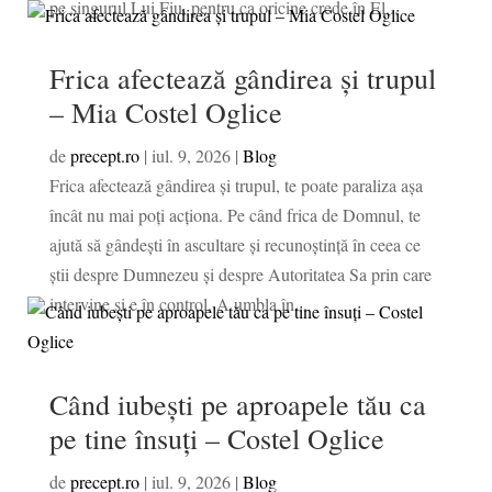
pe singurul Lui Fiu, pentru ca oricine crede în El...
Frica afectează gândirea și trupul
– Mia Costel Oglice
de
precept.ro
|
iul. 9, 2026
|
Blog
Frica afectează gândirea și trupul, te poate paraliza așa
încât nu mai poți acționa. Pe când frica de Domnul, te
ajută să gândești în ascultare și recunoștință în ceea ce
știi despre Dumnezeu și despre Autoritatea Sa prin care
intervine și e în control. A umbla în...
Când iubești pe aproapele tău ca
pe tine însuți – Costel Oglice
de
precept.ro
|
iul. 9, 2026
|
Blog