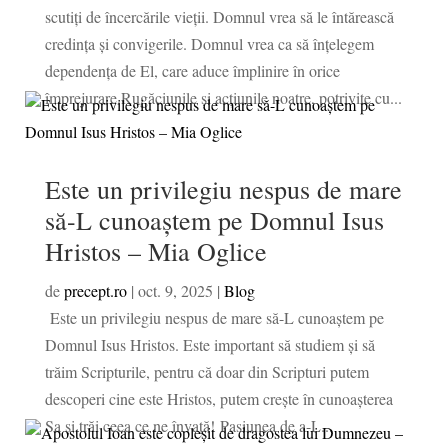
scutiți de încercările vieții. Domnul vrea să le întărească
credința și convigerile. Domnul vrea ca să înțelegem
dependența de El, care aduce împlinire în orice
împrejurare.Rugăciunile și acțiunile noatre, potrivite cu...
Este un privilegiu nespus de mare
să-L cunoaștem pe Domnul Isus
Hristos – Mia Oglice
de
precept.ro
|
oct. 9, 2025
|
Blog
Este un privilegiu nespus de mare să-L cunoaștem pe
Domnul Isus Hristos. Este important să studiem și să
trăim Scripturile, pentru că doar din Scripturi putem
descoperi cine este Hristos, putem crește în cunoașterea
Sa și trăi ceea ce ne învață! Pasiunea de a-L...