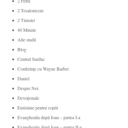
2 Petru
2 Tesaloniceni
2 Timotei
40 Minute
Alte studii
Blog
Centrul Surduc
Conferințe cu Wayne Barber
Daniel
Despre Noi
Devoționale
Emisiune pentru copiii
Evanghealia după Ioan – partea I-a
Evanghealia după Ioan – partea II-a