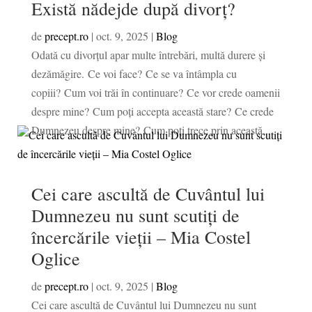
Există nădejde după divorţ?
de
precept.ro
|
oct. 9, 2025
|
Blog
Odată cu divorţul apar multe întrebări, multă durere şi
dezămăgire. Ce voi face? Ce se va întâmpla cu
copiii? Cum voi trăi în continuare? Ce vor crede oamenii
despre mine? Cum poţi accepta această stare? Ce crede
Dumnezeu despre mine? Cum poţi trece prin această...
Cei care ascultă de Cuvântul lui
Dumnezeu nu sunt scutiți de
încercările vieții – Mia Costel
Oglice
de
precept.ro
|
oct. 9, 2025
|
Blog
Cei care ascultă de Cuvântul lui Dumnezeu nu sunt