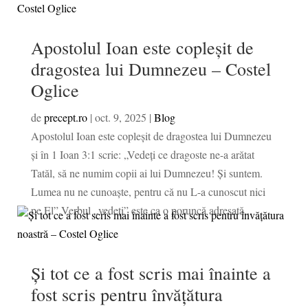
Apostolul Ioan este copleșit de
dragostea lui Dumnezeu – Costel
Oglice
de
precept.ro
|
oct. 9, 2025
|
Blog
Apostolul Ioan este copleșit de dragostea lui Dumnezeu
şi în 1 Ioan 3:1 scrie: „Vedeţi ce dragoste ne-a arătat
Tatăl, să ne numim copii ai lui Dumnezeu! Şi suntem.
Lumea nu ne cunoaşte, pentru că nu L-a cunoscut nici
pe El”.Verbul „vedeți” este ca o poruncă adresată...
Și tot ce a fost scris mai înainte a
fost scris pentru învățătura