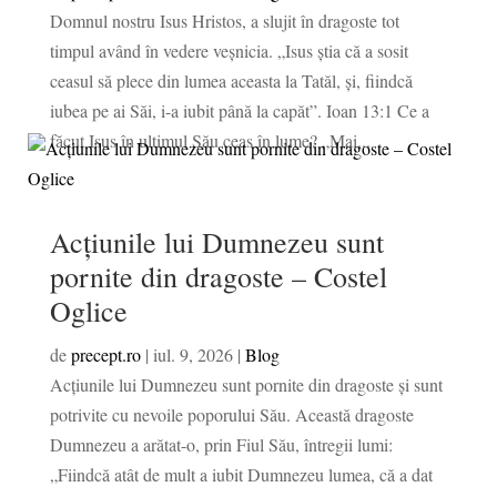
Domnul nostru Isus Hristos, a slujit în dragoste tot
timpul având în vedere veșnicia. „Isus știa că a sosit
ceasul să plece din lumea aceasta la Tatăl, și, fiindcă
iubea pe ai Săi, i-a iubit până la capăt”. Ioan 13:1 Ce a
făcut Isus în ultimul Său ceas în lume? „Mai...
Acțiunile lui Dumnezeu sunt
pornite din dragoste – Costel
Oglice
de
precept.ro
|
iul. 9, 2026
|
Blog
Acțiunile lui Dumnezeu sunt pornite din dragoste și sunt
potrivite cu nevoile poporului Său. Această dragoste
Dumnezeu a arătat-o, prin Fiul Său, întregii lumi:
„Fiindcă atât de mult a iubit Dumnezeu lumea, că a dat