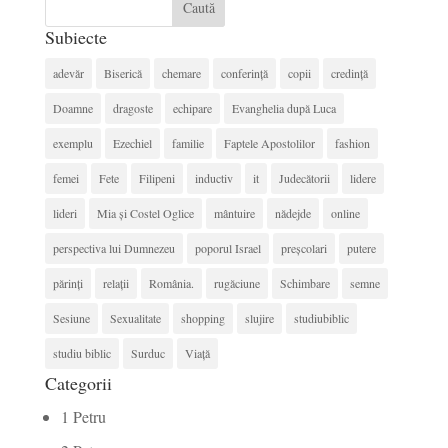
Subiecte
adevăr
Biserică
chemare
conferință
copii
credință
Doamne
dragoste
echipare
Evanghelia după Luca
exemplu
Ezechiel
familie
Faptele Apostolilor
fashion
femei
Fete
Filipeni
inductiv
it
Judecătorii
lidere
lideri
Mia și Costel Oglice
mântuire
nădejde
online
perspectiva lui Dumnezeu
poporul Israel
preșcolari
putere
părinți
relații
România.
rugăciune
Schimbare
semne
Sesiune
Sexualitate
shopping
slujire
studiubiblic
studiu biblic
Surduc
Viață
Categorii
1 Petru