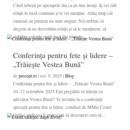
Când iubești pe aproapele tău ca pe tine însuți, îți vei zidi
relații în mod continuu și le vei menține. Atâta timp cât
oamenii au prieteni nu sunt singuri. Noi trebuie să
alegem să ne dezvoltăm relații și să le menținem, să
stabilim valorile vieții încă din tinerețe;...
Conferința pentru fete și lidere –
„Trăiește Vestea Bună”
de
precept.ro
|
oct. 9, 2025
|
Blog
Conferința pentru fete și lidere – „Trăiește Vestea Bună”
10–12 octombrie 2025 Ești pregătită să trăiești cu
adevărat Vestea Bună? Te invităm la o conferință
specială pentru fete și lidere, condusă de MMia Costel
Oglice unde vei fi provocată să descoperi cum să...