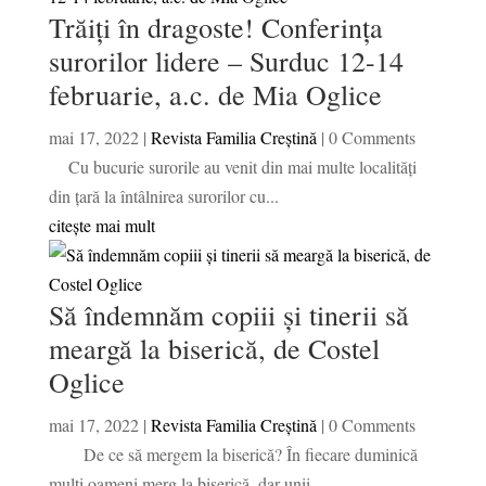
Trăiți în dragoste! Conferinţa
surorilor lidere – Surduc 12-14
februarie, a.c. de Mia Oglice
mai 17, 2022
|
Revista Familia Creștină
| 0 Comments
Cu bucurie surorile au venit din mai multe localități
din țară la întâlnirea surorilor cu...
citește mai mult
Să îndemnăm copiii şi tinerii să
meargă la biserică, de Costel
Oglice
mai 17, 2022
|
Revista Familia Creștină
| 0 Comments
De ce să mergem la biserică? În fiecare duminică
mulți oameni merg la biserică, dar unii...