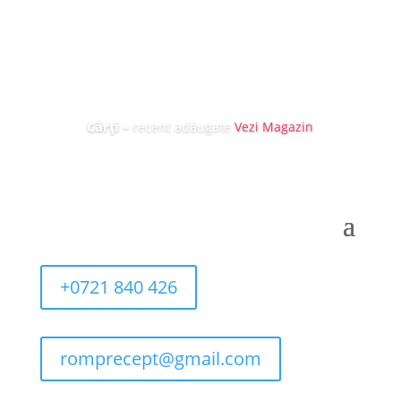
Cărți
–
recent adăugate
Vezi Magazin
+0721 840 426
romprecept@gmail.com