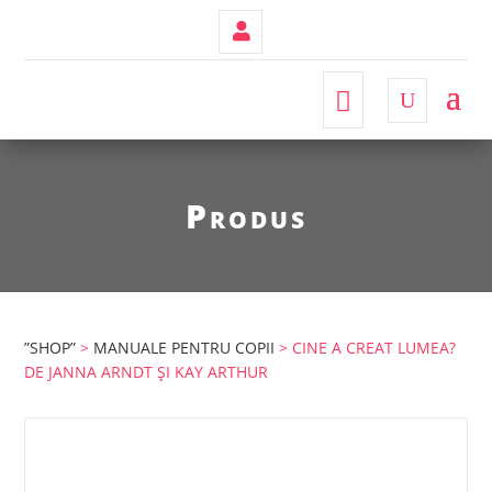
Contul
Meu
Produs
”SHOP”
>
MANUALE PENTRU COPII
> CINE A CREAT LUMEA?
DE JANNA ARNDT ȘI KAY ARTHUR