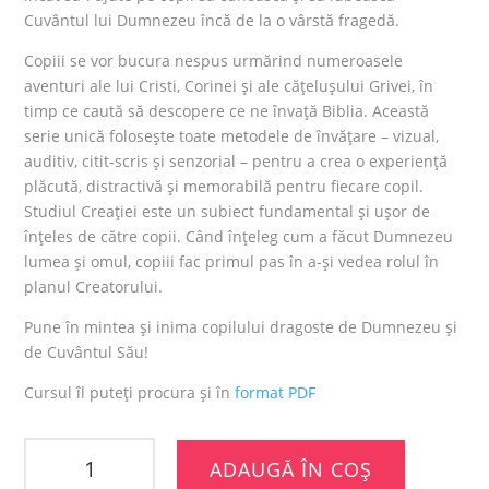
Cuvântul lui Dumnezeu încă de la o vârstă fragedă.
Copiii se vor bucura nespus urmărind numeroasele
aventuri ale lui Cristi, Corinei și ale cățelușului Grivei, în
timp ce caută să descopere ce ne învață Biblia. Această
serie unică folosește toate metodele de învățare – vizual,
auditiv, citit-scris și senzorial – pentru a crea o experiență
plăcută, distractivă și memorabilă pentru fiecare copil.
Studiul Creației este un subiect fundamental și uşor de
înţeles de către copii. Când înțeleg cum a făcut Dumnezeu
lumea și omul, copiii fac primul pas în a-și vedea rolul în
planul Creatorului.
Pune în mintea și inima copilului dragoste de Dumnezeu și
de Cuvântul Său!
Cursul îl puteți procura și în
format PDF
ADAUGĂ ÎN COȘ