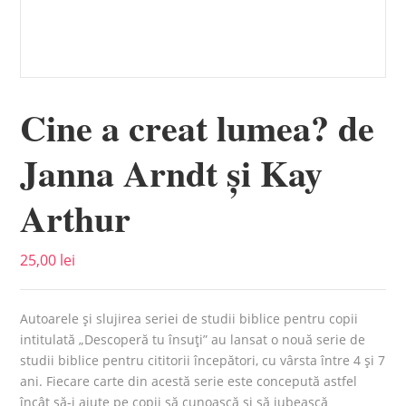
Cine a creat lumea? de
Janna Arndt și Kay
Arthur
25,00
lei
Autoarele și slujirea seriei de studii biblice pentru copii
intitulată „Descoperă tu însuți” au lansat o nouă serie de
studii biblice pentru cititorii începători, cu vârsta între 4 și 7
ani. Fiecare carte din acestă serie este concepută astfel
încât să-i ajute pe copii să cunoască și să iubească