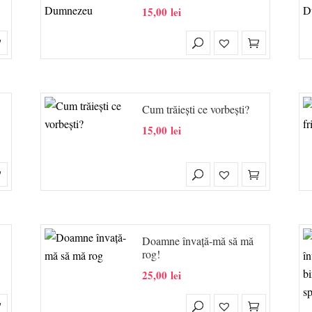
15,00
lei
Cum trăiești ce vorbești?
15,00
lei
Doamne învaţă-mă să mă
rog!
25,00
lei