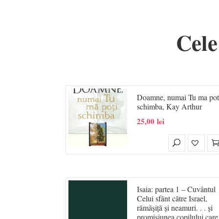
Cele
Doamne, numai Tu ma pot
schimba, Kay Arthur
25,00
lei
Isaia: partea 1 – Cuvântul
Celui sfânt către Israel,
rămășiță și neamuri. . . și
promisiunea copilului care