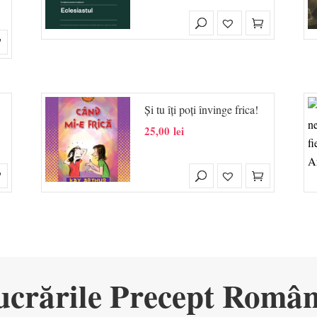
Și tu îți poți învinge frica!
25,00
lei
ucrările Precept Român