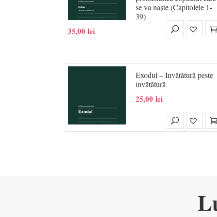
se va naște (Capitolele 1-
39)
35,00
lei
Exodul – Invătătură peste
invătătură
25,00
lei
L