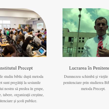
Institutul Precept
Lucrarea în Peniten
 de studiu biblic după metoda
Dumnezeu schimbă și viețile 
t sunt pregătiți la sesiunile
penitenciare prin studierea Bi
ului nostru să predea în grupe,
metoda Precept.
, tabere, organizații creștine,
tenciare și școli publice.