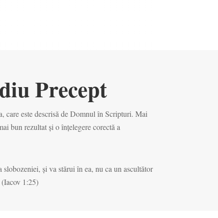
diu Precept
 care este descrisă de Domnul în Scripturi. Mai
mai bun rezultat și o înțelegere corectă a
ea slobozeniei, și
va stărui
în ea, nu ca un ascultător
.” (Iacov 1:25)