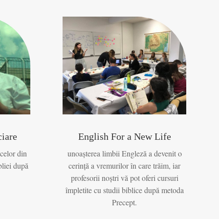
ciare
English For a New Life
celor din
unoașterea limbii Engleză a devenit o
bliei după
cerință a vremurilor în care trăim, iar
profesorii noștri vă pot oferi cursuri
împletite cu studii biblice după metoda
Precept.