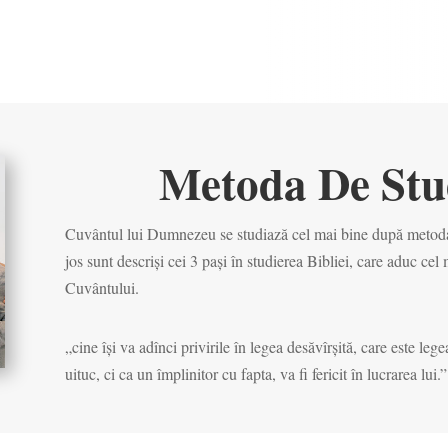
Metoda De Stu
Cuvântul lui Dumnezeu se studiază cel mai bine după metoda,
jos sunt descriși cei 3 pași în studierea Bibliei, care aduc cel 
Cuvântului.
„cine
își va adînci
privirile în legea desăvîrșită, care este leg
uituc, ci ca un
împlinitor cu fapta
, va fi fericit în lucrarea lui