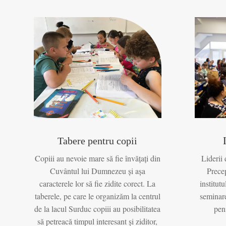
Tabere pentru copii
Copiii au nevoie mare să fie învățați din
Liderii
Cuvântul lui Dumnezeu și așa
Precep
caracterele lor să fie zidite corect. La
institut
taberele, pe care le organizăm la centrul
seminare
de la lacul Surduc copiii au posibilitatea
peni
să petreacă timpul interesant și ziditor,