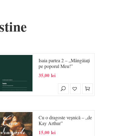
stine
Isaia partea 2 – „Mângâiați
pe poporul Meu!”
35,00
lei
Cu o dragoste veșnică – „de
Kay Arthur”
15,00
lei