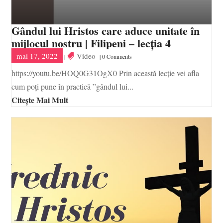
Gândul lui Hristos care aduce unitate în
mijlocul nostru | Filipeni – lecția 4
mai 17, 2022
Video
|
| 0 Comments
https://youtu.be/HOQ0G31OgX0 Prin această lecție vei afla
cum poți pune în practică ”gândul lui...
Citește Mai Mult