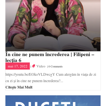
În cine ne punem încrederea | Filipeni –
lecția 6
mai 17, 2022
Video
|
| 0 Comments
https://youtu.be/EOkoVLDwcgY Cum alergăm în viața de zi
cu zi și în cine ne punem încrederea?...
Citește Mai Mult