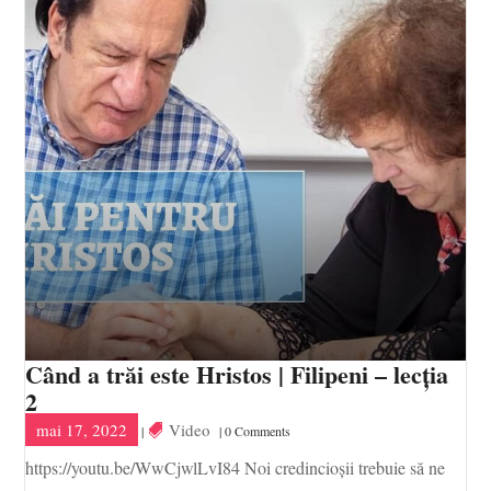
Când a trăi este Hristos | Filipeni – lecția
2
mai 17, 2022
Video
|
| 0 Comments
https://youtu.be/WwCjwlLvI84 Noi credincioșii trebuie să ne