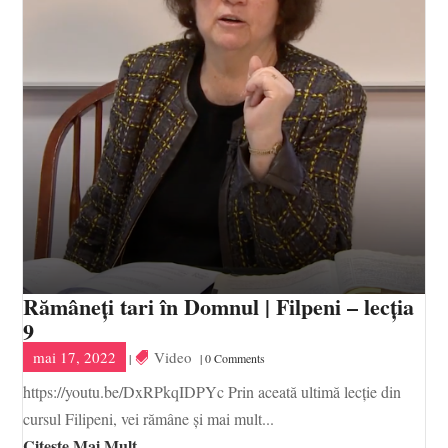
Rămâneți tari în Domnul | Filpeni – lecția
9
mai 17, 2022
Video
|
| 0 Comments
https://youtu.be/DxRPkqIDPYc Prin aceată ultimă lecție din
cursul Filipeni, vei rămâne și mai mult...
Citește Mai Mult