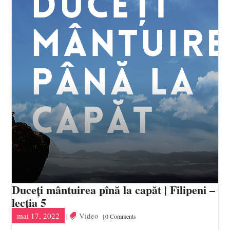
Duceți mântuirea pînă la capăt | Filipeni –
lecția 5
mai 17, 2022
Video
|
| 0 Comments