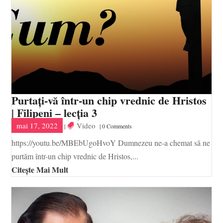
Purtați-vă într-un chip vrednic de Hristos
| Filipeni – lecția 3
mai 17, 2022
Video
|
| 0 Comments
https://youtu.be/MBEbUgoHvoY Dumnezeu ne-a chemat să ne
purtăm într-un chip vrednic de Hristos,...
Citește Mai Mult