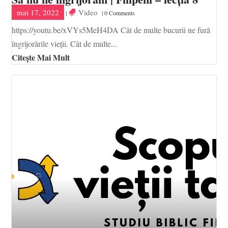
mai 17, 2022
Video
|
| 0 Comments
https://youtu.be/xVYs5MeH4DA Cât de multe bucurii ne fură
îngrijorările vieții. Cât de multe...
Citește Mai Mult