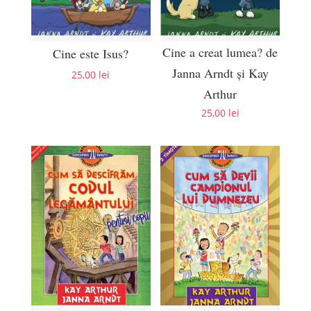
Cine a creat lumea? de
Cine este Isus?
Janna Arndt și Kay
25,00
lei
Arthur
25,00
lei