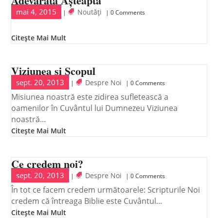
Adevărată Așteaptă
mai 4, 2015
Noutăți
|
| 0 Comments
Citește Mai Mult
Viziunea și Scopul
sept. 20, 2013
Despre Noi
|
| 0 Comments
Misiunea noastră este zidirea sufletească a
oamenilor în Cuvântul lui Dumnezeu Viziunea
noastră...
Citește Mai Mult
Ce credem noi?
sept. 20, 2013
Despre Noi
|
| 0 Comments
În tot ce facem credem următoarele: Scripturile Noi
credem că întreaga Biblie este Cuvântul...
Citește Mai Mult