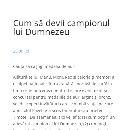
Cum să devii campionul
lui Dumnezeu
25,00
lei
Caută să câștigi medalia de aur!
Alătură-te lui Manu, Moni, Rex și celorlalți membri ai
echipei naționale, într-o tabără sportivă de vară! În
timp ce te antrenezi pentru fiecare eveniment și
concurezi pentru medaliile de aur, argint și bronz,
vei descoperi învățături care schimbă viața, pe care
apostolul Pavel le-a scris tânărului său prieten
Timotei. De asemenea, aici vei afla: (1) cum poți fi un
adevărat campion al lui Dumnezeu, (2) cum poți