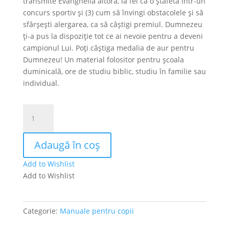
transmite Evanghelia altora, la fel ca o ştafetă într-un
concurs sportiv şi (3) cum să învingi obstacolele și să
sfârșești alergarea, ca să câștigi premiul. Dumnezeu
ți-a pus la dispoziție tot ce ai nevoie pentru a deveni
campionul Lui. Poți câștiga medalia de aur pentru
Dumnezeu! Un material folositor pentru şcoala
duminicală, ore de studiu biblic, studiu în familie sau
individual.
Cantitate
Cum
să
Adaugă în coș
devii
campionul
Add to Wishlist
lui
Add to Wishlist
Dumnezeu
Categorie:
Manuale pentru copii