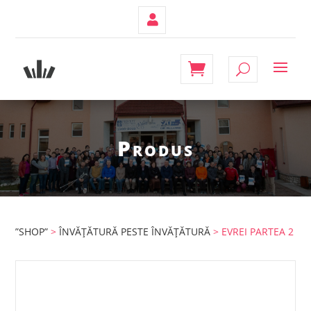
Contul
Meu
Produs
”SHOP”
>
ÎNVĂȚĂTURĂ PESTE ÎNVĂȚĂTURĂ
> EVREI PARTEA 2