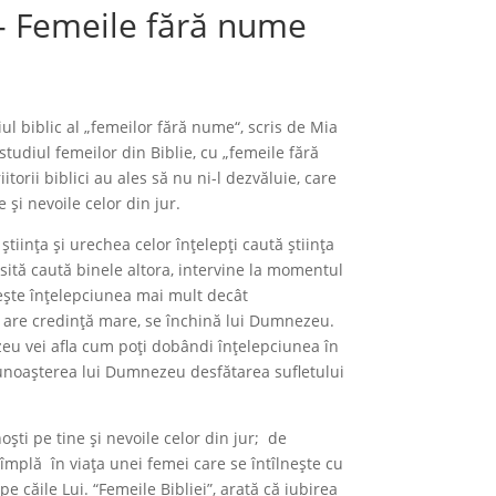
i- Femeile fără nume
ul biblic al „femeilor fără nume“, scris de Mia
studiul femeilor din Biblie, cu „femeile fără
torii biblici au ales să nu ni-l dezvăluie, care
 şi nevoile celor din jur.
iința și urechea celor înțelepți caută știința
sită caută binele altora, intervine la momentul
iește înțelepciunea mai mult decât
tă, are credință mare, se închină lui Dumnezeu.
eu vei afla cum poți dobândi înțelepciunea în
cunoașterea lui Dumnezeu desfătarea sufletului
oști pe tine și nevoile celor din jur; de
tîmplă în viața unei femei care se întîlnește cu
căile Lui. “Femeile Bibliei”, arată că iubirea