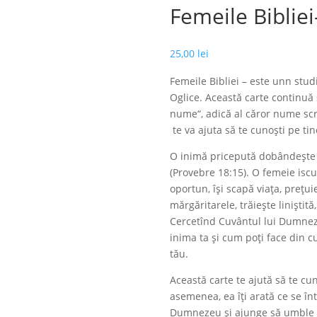
Femeile Biblie
25,00
lei
Femeile Bibliei – este unn studi
Oglice. Această carte continuă 
nume“, adică al căror nume scrii
te va ajuta să te cunoşti pe tine
O inimă pricepută dobândește șt
(Provebre 18:15). O femeie iscu
oportun, își scapă viața, prețu
mărgăritarele, trăiește liniști
Cercetînd Cuvântul lui Dumnez
inima ta și cum poți face din 
tău.
Această carte te ajută să te cun
asemenea, ea îți arată ce se în
Dumnezeu și ajunge să umble pe 