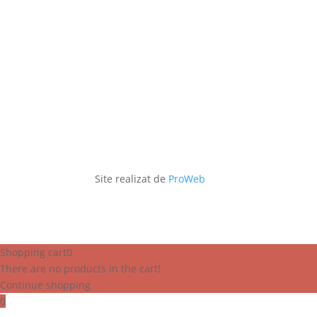
Site realizat de
ProWeb
Shopping cart
0
There are no products in the cart!
Continue shopping
0