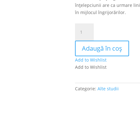
înțelepciunii are ca urmare lini
în mijlocul îngrijorărilor.
Cantitate
Femeile
Bibliei-
Adaugă în coș
Femeile
fără
Add to Wishlist
nume
Add to Wishlist
Categorie:
Alte studii