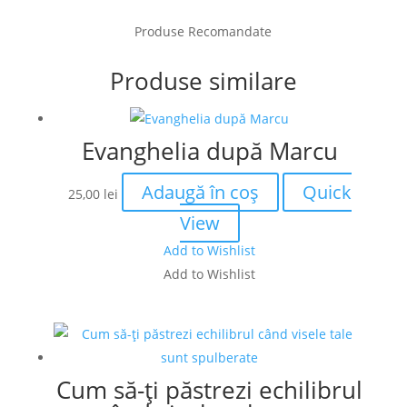
39)
Produse Recomandate
Produse similare
Evanghelia după Marcu
Adaugă în coș
Quick
25,00
lei
View
Add to Wishlist
Add to Wishlist
Cum să-ți păstrezi echilibrul