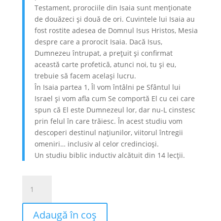
Testament, prorociile din Isaia sunt menţionate
de douăzeci și două de ori. Cuvintele lui Isaia au
fost rostite adesea de Domnul Isus Hristos, Mesia
despre care a prorocit Isaia. Dacă Isus,
Dumnezeu întrupat, a preţuit și confirmat
această carte profetică, atunci noi, tu și eu,
trebuie să facem același lucru.
În Isaia partea 1, Îl vom întâlni pe Sfântul lui
Israel și vom afla cum Se comportă El cu cei care
spun că El este Dumnezeul lor, dar nu-L cinstesc
prin felul în care trăiesc. În acest studiu vom
descoperi destinul naţiunilor, viitorul întregii
omeniri… inclusiv al celor credincioși.
Un studiu biblic inductiv alcătuit din 14 lecţii.
Cantitate
Isaia:
partea
Adaugă în coș
1