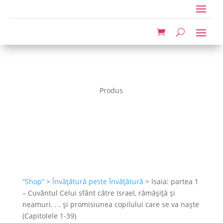
Produs
”Shop”
>
Învățătură peste Învățătură
> Isaia: partea 1
– Cuvântul Celui sfânt către Israel, rămășiță și
neamuri. . . și promisiunea copilului care se va naște
(Capitolele 1-39)