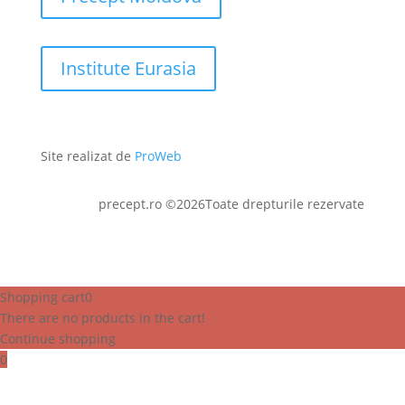
Institute Eurasia
Site realizat de
ProWeb
precept.ro ©2026Toate drepturile rezervate
Shopping cart
0
There are no products in the cart!
Continue shopping
0