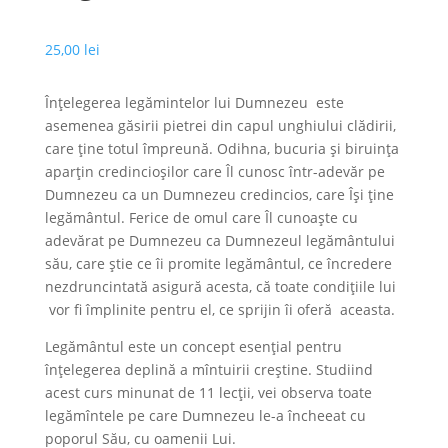
25,00
lei
Înțelegerea legămintelor lui Dumnezeu este
asemenea găsirii pietrei din capul unghiului clădirii,
care ține totul împreună. Odihna, bucuria și biruința
aparțin credincioșilor care Îl cunosc într-adevăr pe
Dumnezeu ca un Dumnezeu credincios, care Își ține
legământul. Ferice de omul care Îl cunoaște cu
adevărat pe Dumnezeu ca Dumnezeul legământului
său, care știe ce îi promite legământul, ce încredere
nezdruncintată asigură acesta, că toate condițiile lui
vor fi împlinite pentru el, ce sprijin îi oferă aceasta.
Legământul este un concept esențial pentru
înțelegerea deplină a mîntuirii creștine. Studiind
acest curs minunat de 11 lecții, vei observa toate
legămîntele pe care Dumnezeu le-a încheeat cu
poporul Său, cu oamenii Lui.