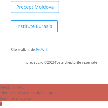
Precept Moldova
Institute Eurasia
Site realizat de
ProWeb
precept.ro ©2026Toate drepturile rezervate
Shopping cart
0
There are no products in the cart!
Continue shopping
0