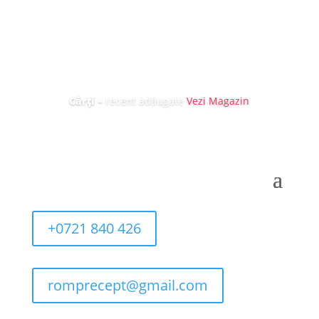
Cărți
–
recent adăugate
Vezi Magazin
+0721 840 426
romprecept@gmail.com