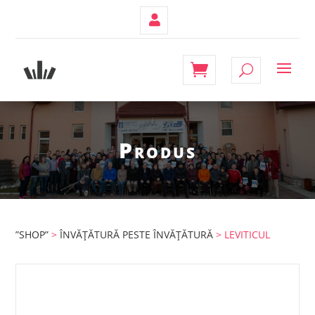
Contul
Meu
Produs
”SHOP”
>
ÎNVĂȚĂTURĂ PESTE ÎNVĂȚĂTURĂ
> LEVITICUL