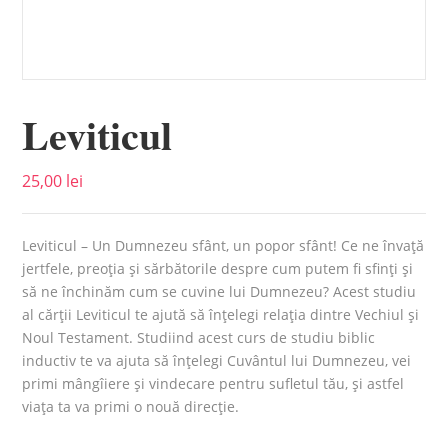
Leviticul
25,00
lei
Leviticul – Un Dumnezeu sfânt, un popor sfânt! Ce ne învaţă
jertfele, preoţia şi sărbătorile despre cum putem fi sfinţi şi
să ne închinăm cum se cuvine lui Dumnezeu? Acest studiu
al cărţii Leviticul te ajută să înţelegi relaţia dintre Vechiul şi
Noul Testament. Studiind acest curs de studiu biblic
inductiv te va ajuta să înțelegi Cuvântul lui Dumnezeu, vei
primi mângîiere și vindecare pentru sufletul tău, și astfel
viața ta va primi o nouă direcție.