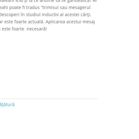
Maleahi 4.4) și la ce anume să se gândească? Ai
eahi poate fi tradus “trimisul sau mesagerul
escoperi în studiul inductiv al acestei cărți,
ar este foarte actuală. Aplicarea acestui mesaj
 este foarte necesară!
ățătură