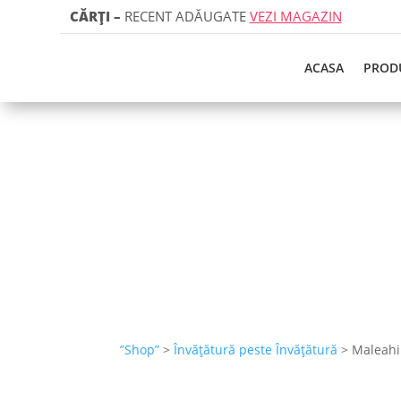
CĂRȚI
–
RECENT ADĂUGATE
VEZI MAGAZIN
ACASA
PROD
”Shop”
>
Învățătură peste Învățătură
> Maleahi