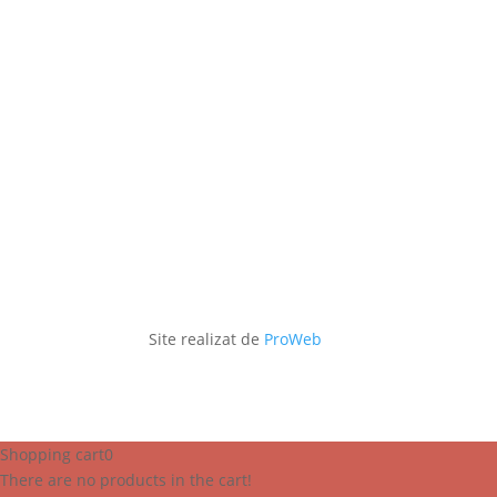
Site realizat de
ProWeb
Shopping cart
0
There are no products in the cart!