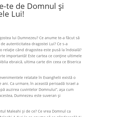
e-te de Domnul și
le Lui!
ragostea lui Dumnezeu? Ce anume te-a făcut să
 de autenticitatea dragostei Lui? Ce s-a
o relație când dragostea este pusă la îndoială?
rte importantă! Este cartea ce conține ultimele
blia ebraică, ultima carte din ceea ce Biserica
 evenimentele relatate în Evanghelii există o
 ani. Ca urmare, în această perioadă Israel a
upă auzirea cuvintelor Domnului”, așa cum
 acestea, Dumnezeu este suveran și
ul Maleahi și de ce? Ce vrea Domnul ca