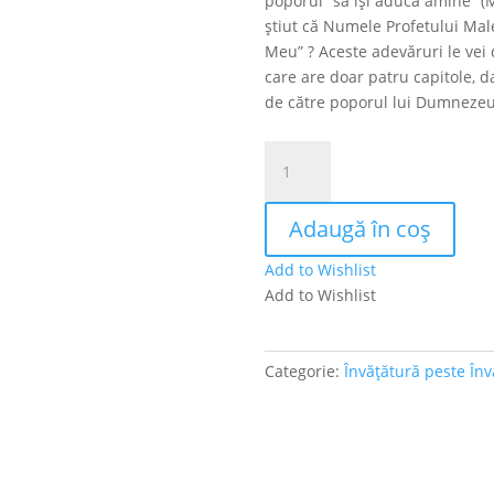
poporul “să își aducă amine” (
știut că Numele Profetului Mal
Meu” ? Aceste adevăruri le vei d
care are doar patru capitole, d
de către poporul lui Dumnezeu
Cantitate
Maleahi
–
Adaugă în coș
Teme-
te
Add to Wishlist
de
Add to Wishlist
Domnul
și
cinstește
Categorie:
Învățătură peste Înv
Numele
Lui!