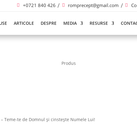
+0721 840 426
romprecept@gmail.com
Co
USE
ARTICOLE
DESPRE
MEDIA
RESURSE
CONTA
Produs
 – Teme-te de Domnul și cinstește Numele Lui!