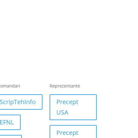
comandari
Reprezentante
ScripTehInfo
Precept
USA
EFNL
Precept