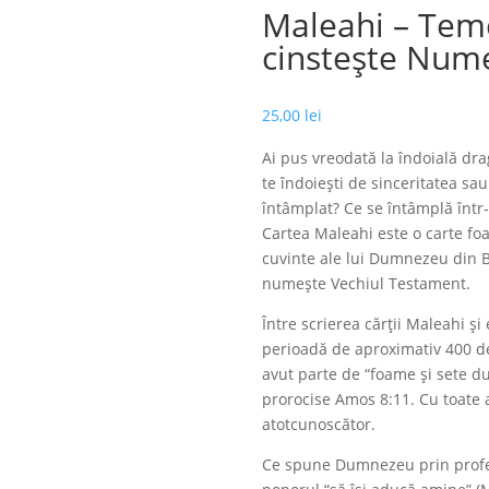
Maleahi – Tem
cinstește Nume
25,00
lei
Ai pus vreodată la îndoială d
te îndoiești de sinceritatea sau
întâmplat? Ce se întâmplă într-
Cartea Maleahi este o carte foa
cuvinte ale lui Dumnezeu din Bi
numește Vechiul Testament.
Între scrierea cărții Maleahi și
perioadă de aproximativ 400 de
avut parte de “foame și sete d
prorocise Amos 8:11. Cu toate
atotcunoscător.
Ce spune Dumnezeu prin profet