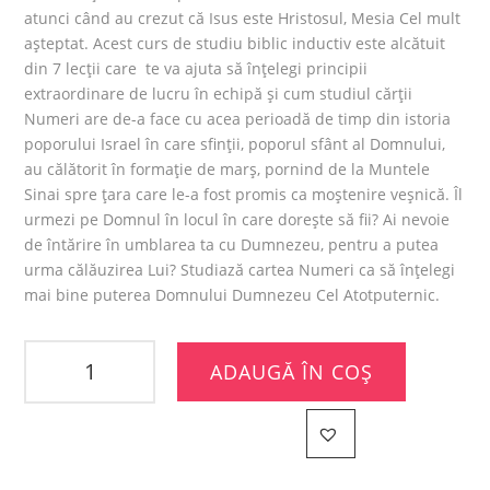
atunci când au crezut că Isus este Hristosul, Mesia Cel mult
așteptat. Acest curs de studiu biblic inductiv este alcătuit
din 7 lecții care te va ajuta să înțelegi principii
extraordinare de lucru în echipă și cum studiul cărții
Numeri are de-a face cu acea perioadă de timp din istoria
poporului Israel în care sfinții, poporul sfânt al Domnului,
au călătorit în formație de marș, pornind de la Muntele
Sinai spre țara care le-a fost promis ca moștenire veșnică. Îl
urmezi pe Domnul în locul în care dorește să fii? Ai nevoie
de întărire în umblarea ta cu Dumnezeu, pentru a putea
urma călăuzirea Lui? Studiază cartea Numeri ca să înțelegi
mai bine puterea Domnului Dumnezeu Cel Atotputernic.
ADAUGĂ ÎN COȘ