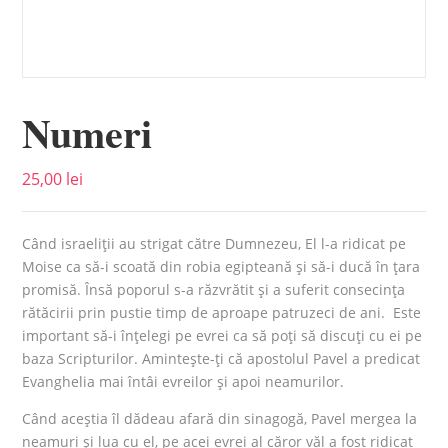
Numeri
25,00
lei
Când israeliții au strigat către Dumnezeu, El l-a ridicat pe
Moise ca să-i scoată din robia egipteană și să-i ducă în țara
promisă. Însă poporul s-a răzvrătit și a suferit consecința
rătăcirii prin pustie timp de aproape patruzeci de ani. Este
important să-i înțelegi pe evrei ca să poți să discuți cu ei pe
baza Scripturilor. Amintește-ți că apostolul Pavel a predicat
Evanghelia mai întâi evreilor și apoi neamurilor.
Când aceștia îl dădeau afară din sinagogă, Pavel mergea la
neamuri și lua cu el, pe acei evrei al căror văl a fost ridicat