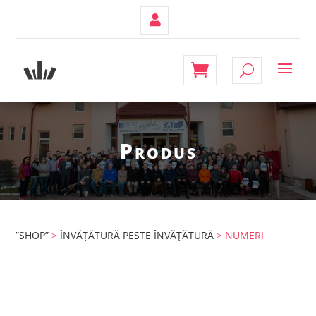
Contul
Meu
Produs
”SHOP”
>
ÎNVĂȚĂTURĂ PESTE ÎNVĂȚĂTURĂ
> NUMERI