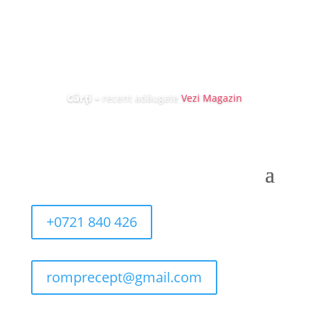
Cărți
–
recent adăugate
Vezi Magazin
+0721 840 426
romprecept@gmail.com