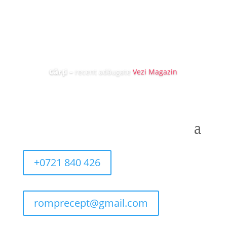
Cărți
–
recent adăugate
Vezi Magazin
+0721 840 426
romprecept@gmail.com