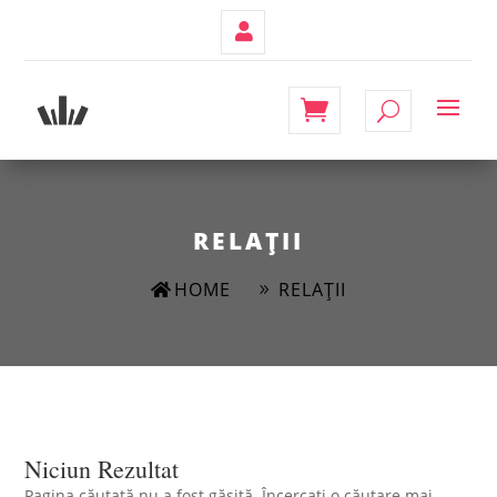
Contul
Meu
relații
HOME
RELAȚII
Niciun Rezultat
Pagina căutată nu a fost găsită. Încercați o căutare mai