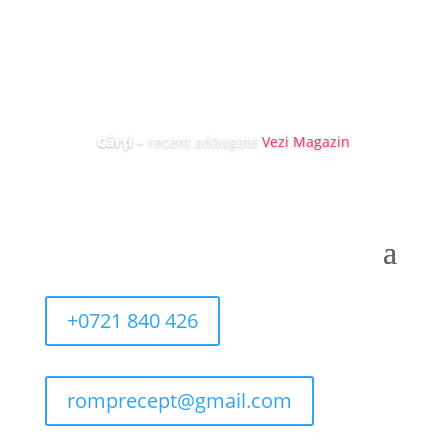
Cărți
–
recent adăugate
Vezi Magazin
+0721 840 426
romprecept@gmail.com