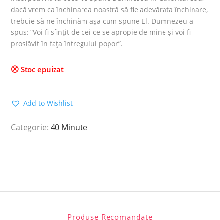
dacă vrem ca închinarea noastră să fie adevărata închinare,
trebuie să ne închinăm așa cum spune El. Dumnezeu a
spus: “Voi fi sfințit de cei ce se apropie de mine și voi fi
proslăvit în fața întregului popor”.
Stoc epuizat
Add to Wishlist
Categorie:
40 Minute
Produse Recomandate