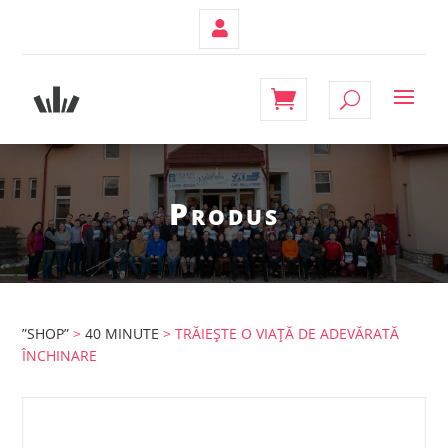
Contul
Meu
Produs
”SHOP”
>
40 MINUTE
> TRĂIEȘTE O VIAȚĂ DE ADEVĂRATĂ
ÎNCHINARE