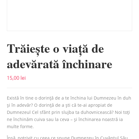
Trăiește o viață de
adevărată închinare
15,00
lei
Există în tine o dorință de a te închina lui Dumnezeu în duh
și în adevăr? O dorință de a ști că te-ai apropiat de
Dumnezeul Cel sfânt prin slujba ta duhovnicească? Noi toți
ne închinăm cuiva sau la ceva – și închinarea noastră ia
multe forme.
Însă, potrivit cu ceea ce spune Dumnezeu în Cuvântul Său,