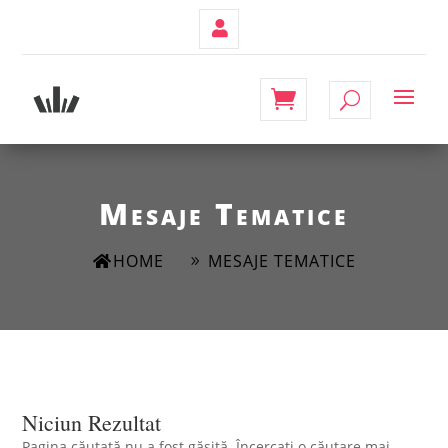
Contul
Meu
Mesaje Tematice
HOME
MESAJE TEMATICE
Niciun Rezultat
Pagina căutată nu a fost găsită. Încercați o căutare mai