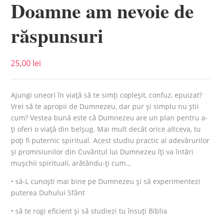
Doamne am nevoie de
răspunsuri
25,00
lei
Ajungi uneori în viaţă să te simţi copleşit, confuz, epuizat?
Vrei să te apropii de Dumnezeu, dar pur şi simplu nu ştii
cum? Vestea bună este că Dumnezeu are un plan pentru a-
ţi oferi o viaţă din belşug. Mai mult decât orice altceva, tu
poţi fi puternic spiritual. Acest studiu practic al adevărurilor
şi promisiunilor din Cuvântul lui Dumnezeu îţi va întări
muşchii spirituali, arătându-ţi cum…
• să-L cunoşti mai bine pe Dumnezeu şi să experimentezi
puterea Duhului Sfânt
• să te rogi eficient şi să studiezi tu însuţi Biblia