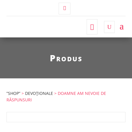
Contul
Meu
Produs
”SHOP”
>
DEVOȚIONALE
> DOAMNE AM NEVOIE DE
RĂSPUNSURI