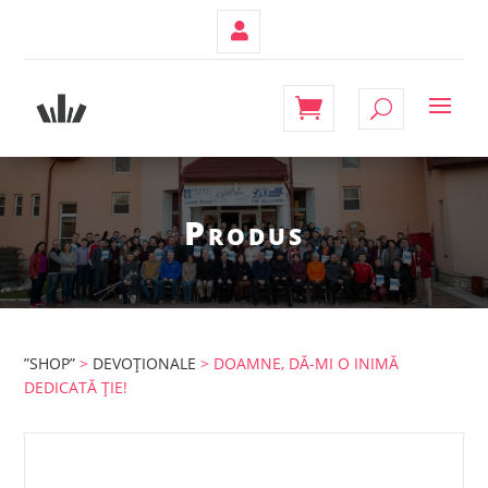
Contul
Meu
Produs
”SHOP”
>
DEVOȚIONALE
> DOAMNE, DĂ-MI O INIMĂ
DEDICATĂ ȚIE!