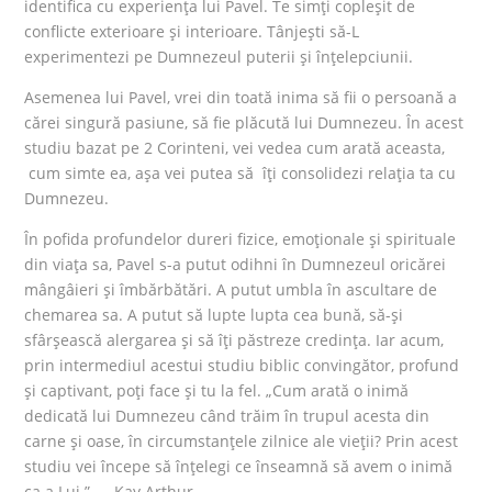
identifica cu experiența lui Pavel. Te simți copleșit de
conflicte exterioare și interioare. Tânjești să-L
experimentezi pe Dumnezeul puterii și înțelepciunii.
Asemenea lui Pavel, vrei din toată inima să fii o persoană a
cărei singură pasiune, să fie plăcută lui Dumnezeu. În acest
studiu bazat pe 2 Corinteni, vei vedea cum arată aceasta,
cum simte ea, așa vei putea să îți consolidezi relația ta cu
Dumnezeu.
În pofida profundelor dureri fizice, emoționale și spirituale
din viața sa, Pavel s-a putut odihni în Dumnezeul oricărei
mângâieri și îmbărbătări. A putut umbla în ascultare de
chemarea sa. A putut să lupte lupta cea bună, să-și
sfârșească alergarea și să îți păstreze credința. Iar acum,
prin intermediul acestui studiu biblic convingător, profund
și captivant, poți face și tu la fel. „Cum arată o inimă
dedicată lui Dumnezeu când trăim în trupul acesta din
carne și oase, în circumstanțele zilnice ale vieții? Prin acest
studiu vei începe să înțelegi ce înseamnă să avem o inimă
ca a Lui.” — Kay Arthur.