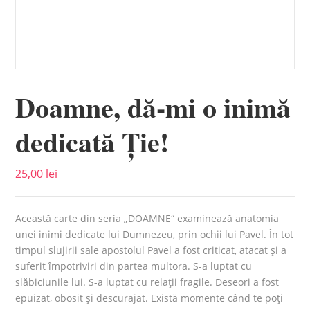
Doamne, dă-mi o inimă
dedicată Ție!
25,00
lei
Această carte din seria „DOAMNE“ examinează anatomia
unei inimi dedicate lui Dumnezeu, prin ochii lui Pavel. În tot
timpul slujirii sale apostolul Pavel a fost criticat, atacat și a
suferit împotriviri din partea multora. S-a luptat cu
slăbiciunile lui. S-a luptat cu relații fragile. Deseori a fost
epuizat, obosit și descurajat. Există momente când te poți