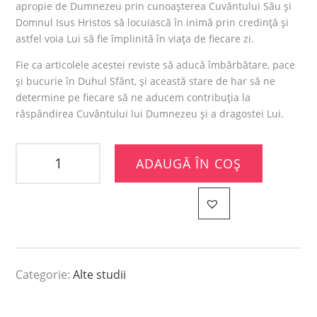
apropie de Dumnezeu prin cunoașterea Cuvântului Său și
Domnul Isus Hristos să locuiască în inimă prin credință și
astfel voia Lui să fie împlinită în viața de fiecare zi.
Fie ca articolele acestei reviste să aducă îmbărbătare, pace
și bucurie în Duhul Sfânt, și această stare de har să ne
determine pe fiecare să ne aducem contribuția la
răspândirea Cuvântului lui Dumnezeu și a dragostei Lui.
ADAUGĂ ÎN COȘ
Categorie:
Alte studii