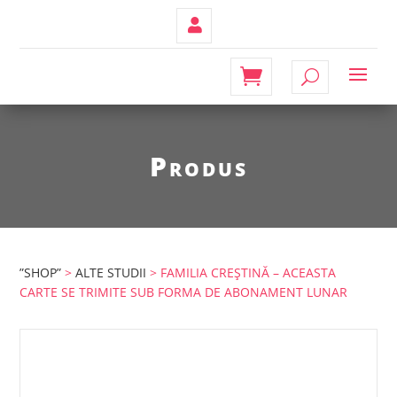
Contul
Meu
Produs
”SHOP”
>
ALTE STUDII
> FAMILIA CREȘTINĂ – ACEASTA
CARTE SE TRIMITE SUB FORMA DE ABONAMENT LUNAR