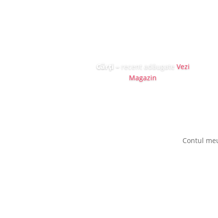
Cărți
–
recent adăugate
Vezi
Magazin
Contul me