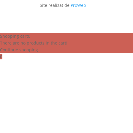
Site realizat de
ProWeb
Shopping cart
0
There are no products in the cart!
Continue shopping
0