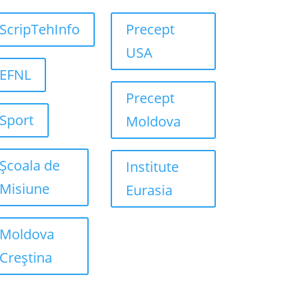
ScripTehInfo
Precept
USA
EFNL
Precept
Sport
Moldova
Școala de
Institute
Misiune
Eurasia
Moldova
Creștina