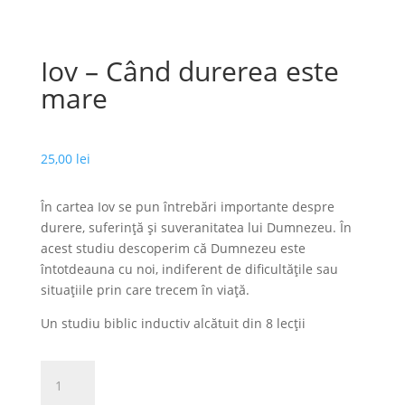
Iov – Când durerea este
mare
25,00
lei
În cartea Iov se pun întrebări importante despre
durere, suferinţă și suveranitatea lui Dumnezeu. În
acest studiu descoperim că Dumnezeu este
întotdeauna cu noi, indiferent de dificultăţile sau
situaţiile prin care trecem în viaţă.
Un studiu biblic inductiv alcătuit din 8 lecții
Cantitate
Iov