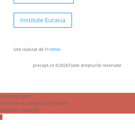
Institute Eurasia
Site realizat de
ProWeb
precept.ro ©2026Toate drepturile rezervate
Shopping cart
0
There are no products in the cart!
Continue shopping
0