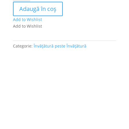
–
Adaugă în coș
Când
durerea
Add to Wishlist
este
Add to Wishlist
mare
Categorie:
Învățătură peste Învățătură