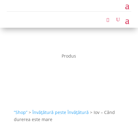
Produs
”Shop”
>
Învățătură peste Învățătură
> Iov – Când
durerea este mare