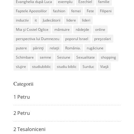
Evanghelia după Luca
exemplu
Ezechiel
familie
Faptele Apostolilor
fashion
femei
Fete
Filipeni
inductiv
it
Judecătorii
lidere
lideri
Mia și Costel Oglice
mântuire
nădejde
online
perspectiva lui Dumnezeu
poporul Israel
preșcolari
putere
părinți
relații
România.
rugăciune
Schimbare
semne
Sesiune
Sexualitate
shopping
slujire
studiubiblic
studiu biblic
Surduc
Viață
Categorii
1 Petru
2 Petru
2 Tesaloniceni