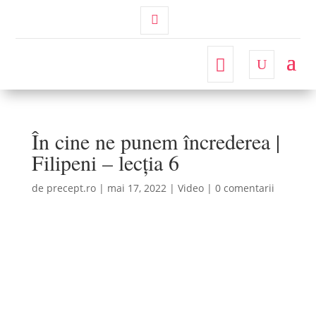
Contul
Meu
În cine ne punem încrederea |
Filipeni – lecția 6
de
precept.ro
|
mai 17, 2022
|
Video
|
0 comentarii