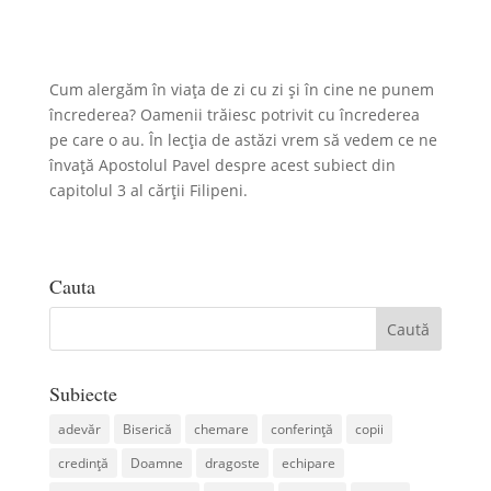
Cum alergăm în viața de zi cu zi și în cine ne punem
încrederea? Oamenii trăiesc potrivit cu încrederea
pe care o au. În lecția de astăzi vrem să vedem ce ne
învață Apostolul Pavel despre acest subiect din
capitolul 3 al cărții Filipeni.
Cauta
Subiecte
adevăr
Biserică
chemare
conferință
copii
credință
Doamne
dragoste
echipare