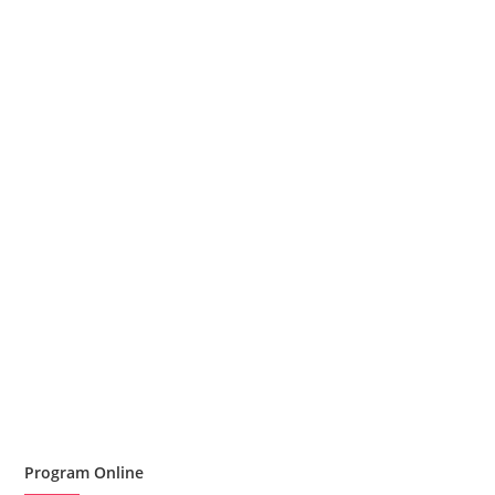
În perioada 30 ianuarie - 10 Februarie 2017,
la Centrul de Studii...
Program Online