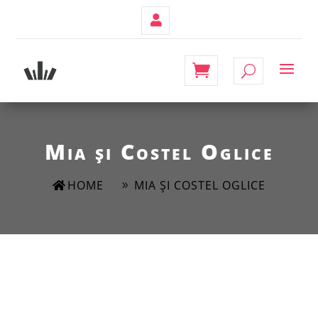
Contul
Meu
Mia și Costel Oglice
HOME
MIA ȘI COSTEL OGLICE