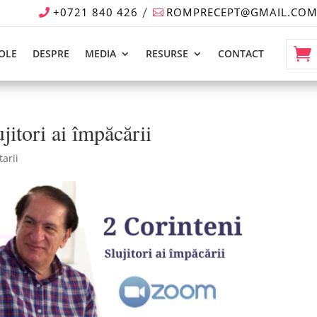
+0721 840 426
ROMPRECEPT@GMAIL.CO
OLE
DESPRE
MEDIA
RESURSE
CONTACT
jitori ai împăcării
arii