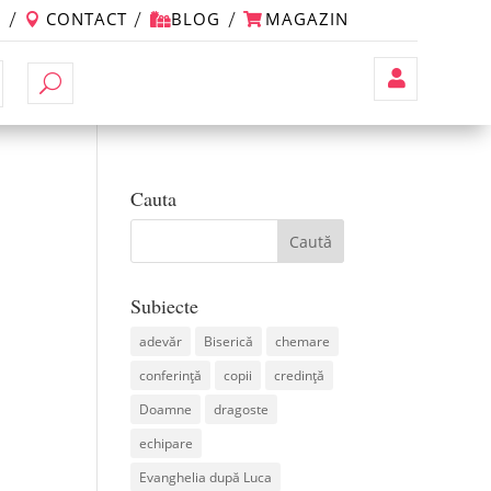
M
CONTACT
BLOG
MAGAZIN
Contul
Meu
Cauta
Subiecte
adevăr
Biserică
chemare
conferință
copii
credință
Doamne
dragoste
echipare
Evanghelia după Luca