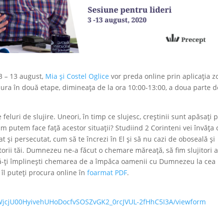
 3 – 13 august,
Mia și Costel Oglice
vor preda online prin aplicația 
șura în două etape, dimineața de la ora 10:00-13:00, a doua parte d
 feluri de slujire. Uneori, în timp ce slujesc, creștinii sunt apăsaţi 
m putem face față acestor situații? Studiind 2 Corinteni vei învăța
t și persecutat, cum să te încrezi în El și să nu cazi de oboseală și
atorii tăi. Dumnezeu ne-a făcut o chemare măreață, să fim slujitori a
să-ți împlinești chemarea de a împăca oamenii cu Dumnezeu la cea
 îl puteți procura online în
foarmat PDF
.
cWjcjU00HyivehUHoDocfvSOSZvGK2_0rcJVUL-2fHhC5I3A/viewform