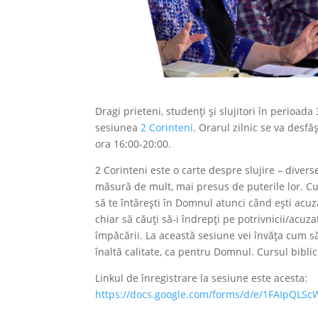
Dragi prieteni, studenți și slujitori în perioada
sesiunea
2 Corinteni.
Orarul zilnic se va desfă
ora 16:00-20:00.
2 Corinteni este o carte despre slujire – diverse
măsură de mult, mai presus de puterile lor. Cu
să te întărești în Domnul atunci când ești acuza
chiar să căuți să-i îndrepți pe potrivnicii/acuz
împăcării. La această sesiune vei învăța cum 
înaltă calitate, ca pentru Domnul. Cursul biblic
Linkul de înregistrare la sesiune este acesta:
https://docs.google.com/forms/d/e/1FAIpQLS