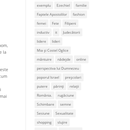
exemplu
Ezechiel
familie
Faptele Apostolilor
fashion
femei
Fete
Filipeni
inductiv
it
Judecătorii
lidere
lideri
zoom,
Mia și Costel Oglice
e la
mântuire
nădejde
online
perspectiva lui Dumnezeu
peste
 cum
poporul Israel
preșcolari
putere
părinți
relații
i
România.
rugăciune
 mai
Schimbare
semne
Sesiune
Sexualitate
shopping
slujire