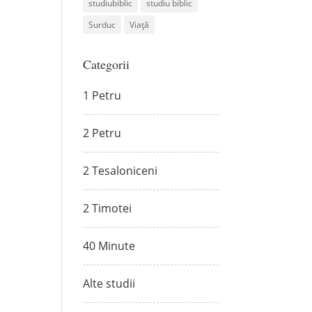
studiubiblic
studiu biblic
Surduc
Viață
Categorii
1 Petru
2 Petru
2 Tesaloniceni
2 Timotei
40 Minute
Alte studii