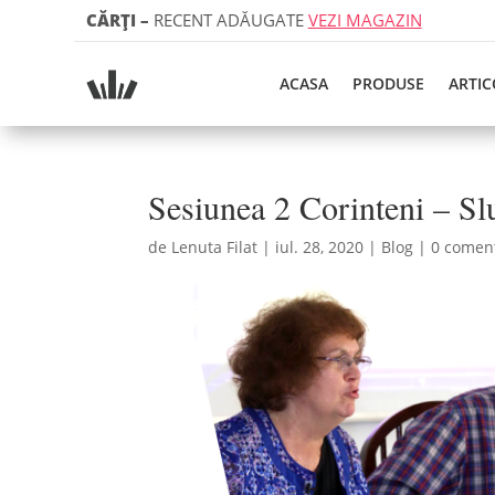
CĂRȚI
–
RECENT ADĂUGATE
VEZI MAGAZIN
ACASA
PRODUSE
ARTIC
Sesiunea 2 Corinteni – Slu
de
Lenuta Filat
|
iul. 28, 2020
|
Blog
|
0 coment