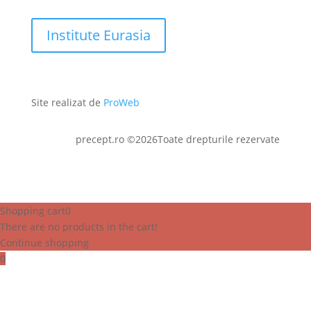
Institute Eurasia
Site realizat de
ProWeb
precept.ro ©2026Toate drepturile rezervate
Shopping cart
0
There are no products in the cart!
Continue shopping
0