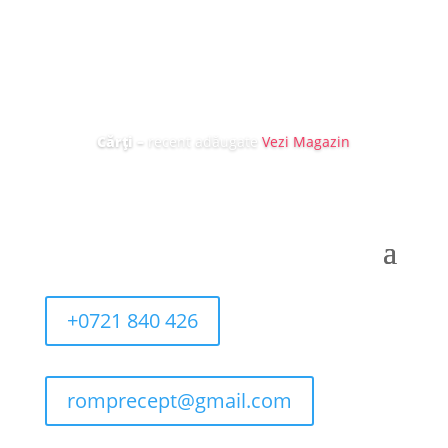
Cărți
–
recent adăugate
Vezi Magazin
+0721 840 426
romprecept@gmail.com