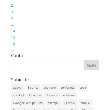
2
3
4
…
14
15
16
→
Cauta
Subiecte
adevăr
Biserică
chemare
conferință
copii
credință
Doamne
dragoste
echipare
Evanghelia după Luca
exemplu
Ezechiel
familie