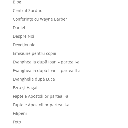
Blog
Centrul Surduc
Conferințe cu Wayne Barber
Daniel
Despre Noi
Devoționale
Emisiune pentru copiii
Evanghealia după Ioan – partea I-a
Evanghealia după Ioan – partea II-a
Evanghelia după Luca
Ezra și Hagai
Faptele Apostolilor partea I-a
Faptele Apostolilor partea II-a
Filipeni
Foto