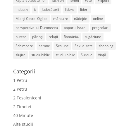
Faptele Apostolilor
fashion
femei
Fete
Filipeni
inductiv
it
Judecătorii
lidere
lideri
Mia și Costel Oglice
mântuire
nădejde
online
perspectiva lui Dumnezeu
poporul Israel
preșcolari
putere
părinți
relații
România.
rugăciune
Schimbare
semne
Sesiune
Sexualitate
shopping
slujire
studiubiblic
studiu biblic
Surduc
Viață
Categorii
1 Petru
2 Petru
2 Tesaloniceni
2 Timotei
40 Minute
Alte studii