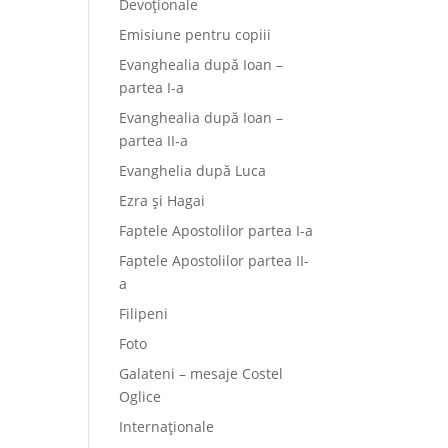
Devoționale
Emisiune pentru copiii
Evanghealia după Ioan –
partea I-a
Evanghealia după Ioan –
partea II-a
Evanghelia după Luca
Ezra și Hagai
Faptele Apostolilor partea I-a
Faptele Apostolilor partea II-
a
Filipeni
Foto
Galateni – mesaje Costel
Oglice
Internaționale