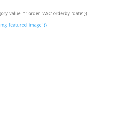
ry’ value=’1′ order=’ASC’ orderby=’date’ }}