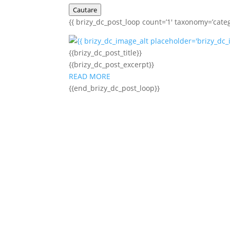
Cautare
{{ brizy_dc_post_loop count=’1′ taxonomy=’catego
{{brizy_dc_post_title}}
{{brizy_dc_post_excerpt}}
READ MORE
{{end_brizy_dc_post_loop}}