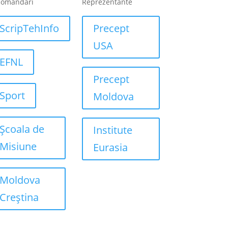
comandari
Reprezentante
ScripTehInfo
Precept
USA
EFNL
Precept
Sport
Moldova
Școala de
Institute
Misiune
Eurasia
Moldova
Creștina