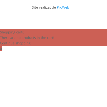
Site realizat de
ProWeb
Shopping cart
0
There are no products in the cart!
Continue shopping
0