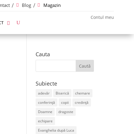
ntact
Blog
Magazin
Contul meu
CT
Cauta
Subiecte
adevăr
Biserică
chemare
conferință
copii
credință
Doamne
dragoste
echipare
Evanghelia după Luca