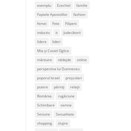
exemplu
Ezechiel
familie
Faptele Apostolilor
fashion
femei
Fete
Filipeni
inductiv
it
Judecătorii
lidere
lideri
Mia și Costel Oglice
mântuire
nădejde
online
perspectiva lui Dumnezeu
poporul Israel
preșcolari
putere
părinți
relații
România.
rugăciune
Schimbare
semne
Sesiune
Sexualitate
shopping
slujire