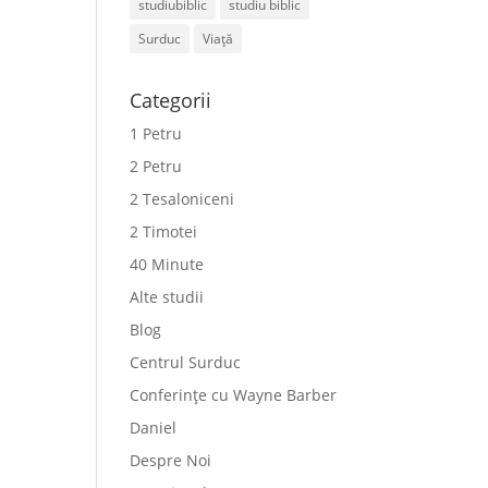
studiubiblic
studiu biblic
Surduc
Viață
Categorii
1 Petru
2 Petru
2 Tesaloniceni
2 Timotei
40 Minute
Alte studii
Blog
Centrul Surduc
Conferințe cu Wayne Barber
Daniel
Despre Noi