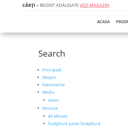
CĂRȚI
–
RECENT ADĂUGATE
VEZI MAGAZIN
ACASA
PROD
Search
Principală
Despre
Evenimente
Media
Video
Resurse
40 Minute
Învățătură peste Învățătură