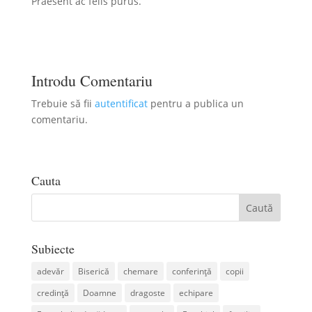
Praesent ac felis purus.
Introdu Comentariu
Trebuie să fii
autentificat
pentru a publica un
comentariu.
Cauta
Subiecte
adevăr
Biserică
chemare
conferință
copii
credință
Doamne
dragoste
echipare