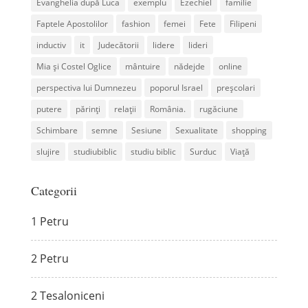
Evanghelia după Luca
exemplu
Ezechiel
familie
Faptele Apostolilor
fashion
femei
Fete
Filipeni
inductiv
it
Judecătorii
lidere
lideri
Mia și Costel Oglice
mântuire
nădejde
online
perspectiva lui Dumnezeu
poporul Israel
preșcolari
putere
părinți
relații
România.
rugăciune
Schimbare
semne
Sesiune
Sexualitate
shopping
slujire
studiubiblic
studiu biblic
Surduc
Viață
Categorii
1 Petru
2 Petru
2 Tesaloniceni