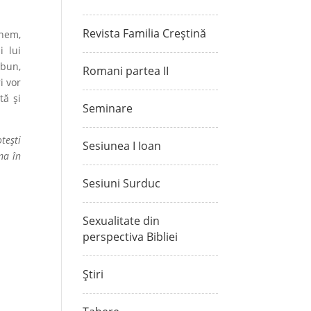
Revista Familia Creștină
inem,
i lui
 bun,
Romani partea II
i vor
tă și
Seminare
tești
Sesiunea I Ioan
ma în
Sesiuni Surduc
Sexualitate din
perspectiva Bibliei
Știri