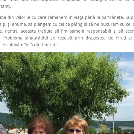
tanți.
e una din valorile cu care rămânem în viață până la bărtrânețe. Sup
lalți, și anume, să plângem cu cei ce plâng și să ne bucurăm cu cei 
ice. Pentru aceasta trebuie să fim oameni responsabili și să ac
r. Problema singurătății se rezolvă prin dragostea de frrați și
le cultivăm încă din tinerețe.