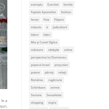
exemplu
Ezechiel
familie
Faptele Apostolilor
fashion
femei
Fete
Filipeni
inductiv
it
Judecătorii
lidere
lideri
Mia și Costel Oglice
mântuire
nădejde
online
perspectiva lui Dumnezeu
poporul Israel
preșcolari
putere
părinți
relații
România.
rugăciune
Schimbare
semne
Sesiune
Sexualitate
 le-a
shopping
slujire
țuri,