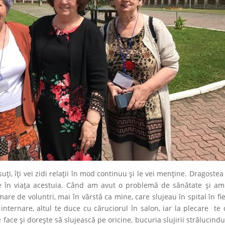
, îți vei zidi relații în mod continuu și le vei menține. Dragostea
ce în viața acestuia. Când am avut o problemă de sănătate și am
are de voluntri, mai în vârstă ca mine, care slujeau în spital în fi
 internare, altul te duce cu căruciorul în salon, iar la plecare te
face și dorește să slujească pe oricine, bucuria slujirii strălucindu