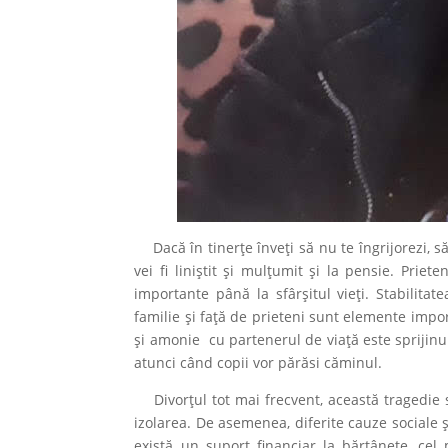
Dacă în tinerțe înveți să nu te îngrijorezi, să
vei fi liniștit și mulțumit și la pensie. Priet
importante până la sfârșitul vieți. Stabilita
familie și față de prieteni sunt elemente import
și amonie cu partenerul de viață este sprijinul 
atunci când copii vor părăsi căminul.
Divorțul tot mai frecvent, această tragedie s
izolarea. De asemenea, diferite cauze sociale ș
există un suport financiar la bărtânețe, cel m