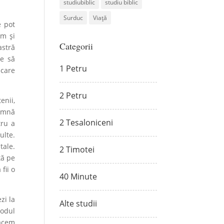
studiubiblic
studiu biblic
Surduc
Viață
e pot
ăm și
Categorii
astră
te să
1 Petru
 care
2 Petru
enii,
eamnă
2 Tesaloniceni
tru a
ulte.
tale.
2 Timotei
tă pe
fii o
40 Minute
zi la
Alte studii
modul
facem