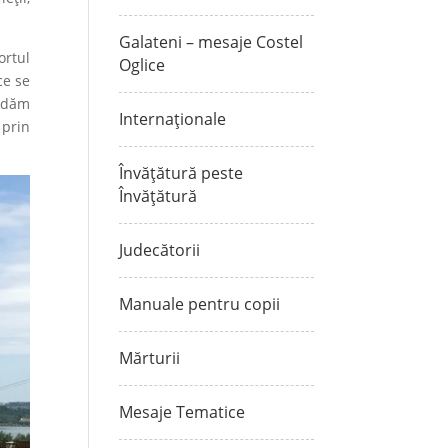
Galateni – mesaje Costel
ortul
Oglice
ce se
ordăm
Internaționale
 prin
Învățătură peste
Învățătură
Judecătorii
Manuale pentru copii
Mărturii
Mesaje Tematice