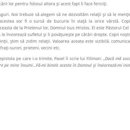
ii lor pentru folosul altora și acest fapt îi face fericiți.
nguri. Noi trebuie să alegem să ne dezvoltăm relații și să le menț
; acestea vor fi o sursă de bucurie în viață la orice vârstă. Copi
ceasta de la Prietenul lor, Domnul Isus Hristos. El este Păstorul Cel
 le înviorează sufletul și îi povățuiește pe cărări drepte. Copii noștr
inții, știm să zidim relații. Valoarea aceata este vizibilă, comunica
frați-surori, prieteni, vecini etc.
pistola pe care i-o trimite, Pavel îi scrie lui Filimon: „
Dacă mă soco
are pe mine însumi…Fă-mi binele acesta în Domnul și înviorează-mi ini