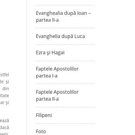
Evanghealia după Ioan –
partea II-a
Evanghelia după Luca
Ezra și Hagai
Faptele Apostolilor
stfel
partea I-a
le și
i din
Faptele Apostolilor
itate
partea II-a
ar și
Filipeni
uează
 dacă
Foto
eții,