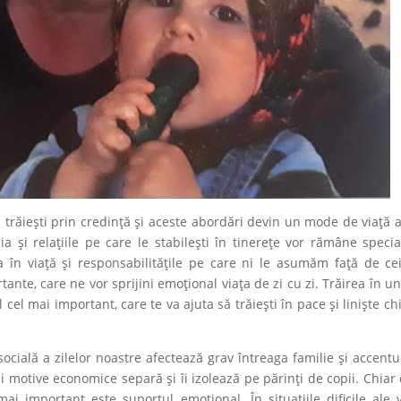
 trăiești prin credință și aceste abordări devin un mode de viață a
enia și relațiile pe care le stabilești în tinerețe vor rămâne specia
tea în viață și responsabilitățile pe care ni le asumăm față de ce
ante, care ne vor sprijini emoțional viața de zi cu zi. Trăirea în un
cel mai important, care te va ajuta să trăiești în pace și liniște chi
ocială a zilelor noastre afectează grav întreaga familie și accent
i motive economice separă și îi izolează pe părinți de copii. Chiar
ai important este suportul emoțional. În situațiile dificile ale vi