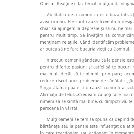
Onisim. Realțiile îl fac fericit, mulțumit, mîngâi
Abilitatea de a comunica este baza intracțiun
avea urmări. Ele sunt cauza frcventă a nesigu
chiar să ajungem la depresie și să nu ne mai 
pentru mult timp. Să învățăm să comunicăm ș
menținem relațiile. Când identificăm probleme
ar putea să ne fure bucuria vieții cu Domnul.
În trecut, oamenii gândeau că la pensie este t
pentru diferite pasiuni și astfel să te bucuri
mai mult decât să te plimbi prin parc; acum
reduce riscul unor probleme de sănătate, gând
Singurătatea poate fi o cauză comună a izolări
Afirmații de felul: „Credeam că poți face mai m
nimeni să se simtă mai bine, ci, dimpotrivă, te 
persoană în vârstă.
Mulți oameni se tem să spună că depind de al
bărtânețe sau la pensie este influențat de atitu
în care reacționăm sau acționăm în momentele 