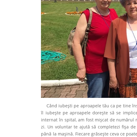
Când iubești pe aproapele tău ca pe tine însuți
îl iubește pe aproapele dorește să se impli
internat în spital, am fost mișcat de numărul m
zi. Un voluntar te ajută să completezi fișa de
până la mașină. Fiecare grăsește ceva ce poate 