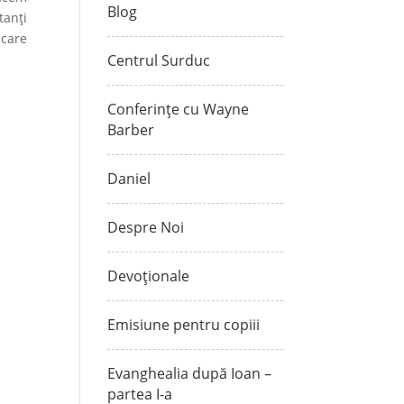
Blog
tanți
 care
Centrul Surduc
Conferințe cu Wayne
Barber
Daniel
Despre Noi
Devoționale
Emisiune pentru copiii
Evanghealia după Ioan –
partea I-a