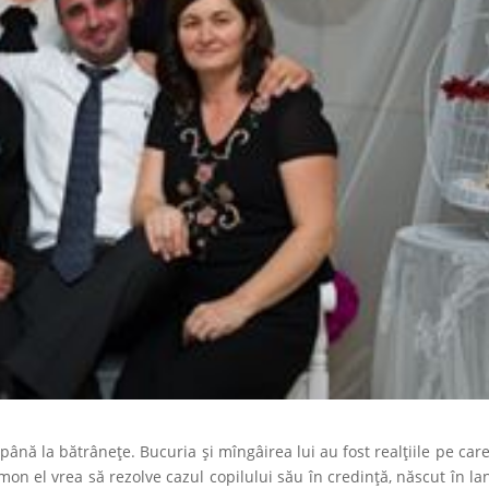
, până la bătrânețe. Bucuria și mîngâirea lui au fost realțiile pe care
ilimon el vrea să rezolve cazul copilului său în credință, născut în lan