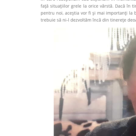
față situațiilor grele la orice vârstă. Dacă în 
pentru noi, aceștia vor fi și mai importanți la
trebuie să ni-l dezvoltăm încă din tinerețe deoa