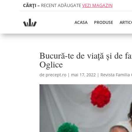
CĂRȚI
–
RECENT ADĂUGATE
VEZI MAGAZIN
ACASA
PRODUSE
ARTIC
Bucură-te de viață și de fa
Oglice
de
precept.ro
|
mai 17, 2022
|
Revista Familia