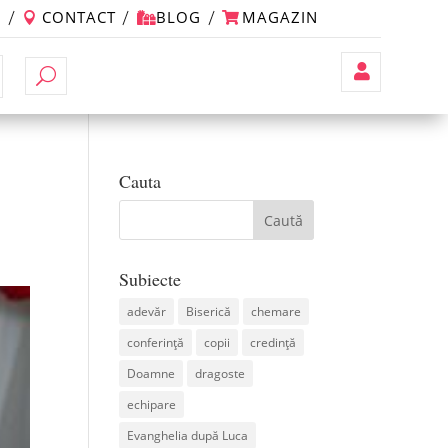
M
CONTACT
BLOG
MAGAZIN
Contul
Meu
Cauta
Subiecte
adevăr
Biserică
chemare
conferință
copii
credință
Doamne
dragoste
echipare
Evanghelia după Luca