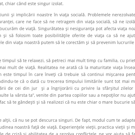
at, chiar când este singur izolat.
ii și implicării noastre în viața socială. Problemele nerezolvat
ranței, care ne face să ne retragem din viața socială, să ne izol
bucurăm de viață. Singurătatea și nesiguranța pot afecta viața no
i să folosim toate posibilitățile oferite de viața ca să ne aju
le din viața noastră putem să le corectăm și să prevenim lucrurile
impul să te relaxezi, să petreci mai mult timp cu familia, cu priet
 mai mult de viață. Realitatea ne arată că la maturitate viața îns
 este timpul în care înveți că trebuie să continui mișcarea pen
indu-te că o dată cu trecerea timpului limitările sunt tot mai m
i de cei din jur și a îngrijorării cu privire la sfârșitul zilelor 
ulte la vârsta ta”, venite din partea copiilor sau a nepoților nu aju
fac să te gândești și să realizezi că nu este chiar o mare bucurie să 
ții, că nu se pot descurca singuri. De fapt, modul cum te adapte
dinea noastră față de viață. Experiențele vieții, practica vieții și 
de criză și abilitatea de a rezolva conflictele, ne vor ajuta să 