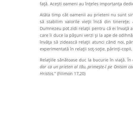
față. Acești oameni au înțeles importanța dedicăr
Atâta timp cât oamenii au prieteni nu sunt si
să stabilim valorile vieții încă din tinerețe
Dumnezeu pot zidi relații pentru că ei învață a
care îi duce la pășuni verzi și la ape de odihnă,
învăța să zidească relații atunci când noi, păr
experimentată în relații soț-soție, părinți-copii, 
Relațiile sănătoase duc la bucurie în viață. În e
dar ca un prieten al tău, primește-l pe Onisim c
Hristos.
” (Filimon 17,20)