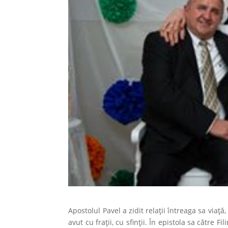
Apostolul Pavel a zidit relații întreaga sa viață
avut cu frații, cu sfinții. În epistola sa către F