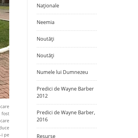
Naționale
Neemia
Noutăți
Noutăți
Numele lui Dumnezeu
Predici de Wayne Barber
2012
 care
Predici de Wayne Barber,
 fost
2016
ecare
 duce
-i pe
Resurse