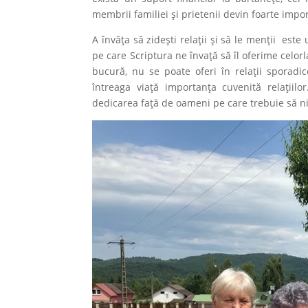
membrii familiei și prietenii devin foarte impor
A învăța să zidești relații și să le menții est
pe care Scriptura ne învață să îl oferime celor
bucură, nu se poate oferi în relații sporad
întreaga viață importanța cuvenită relațiilo
dedicarea față de oameni pe care trebuie să ni 