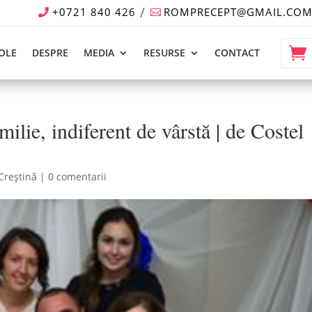
+0721 840 426
ROMPRECEPT@GMAIL.CO
OLE
DESPRE
MEDIA
RESURSE
CONTACT
milie, indiferent de vârstă | de Costel
 Creștină
|
0 comentarii