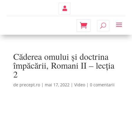
Contul
Meu
Căderea omului și doctrina
împăcării, Romani II – lecția
2
de
precept.ro
|
mai 17, 2022
|
Video
|
0 comentarii