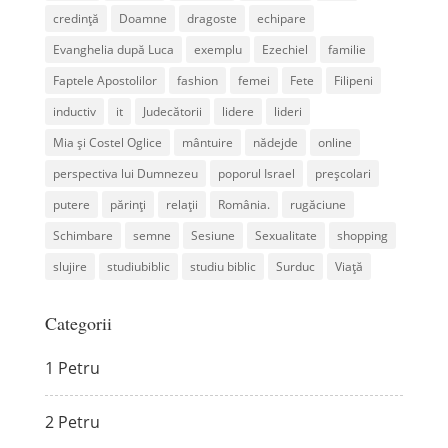
credință
Doamne
dragoste
echipare
Evanghelia după Luca
exemplu
Ezechiel
familie
Faptele Apostolilor
fashion
femei
Fete
Filipeni
inductiv
it
Judecătorii
lidere
lideri
Mia și Costel Oglice
mântuire
nădejde
online
perspectiva lui Dumnezeu
poporul Israel
preșcolari
putere
părinți
relații
România.
rugăciune
Schimbare
semne
Sesiune
Sexualitate
shopping
slujire
studiubiblic
studiu biblic
Surduc
Viață
Categorii
1 Petru
2 Petru