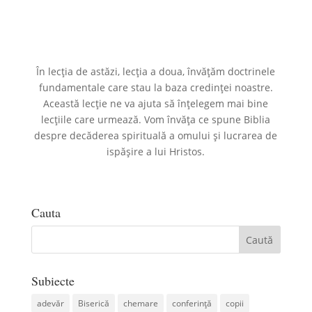
În lecția de astăzi, lecția a doua, învățăm doctrinele
fundamentale care stau la baza credinței noastre.
Această lecție ne va ajuta să înțelegem mai bine
lecțiile care urmează. Vom învăța ce spune Biblia
despre decăderea spirituală a omului și lucrarea de
ispășire a lui Hristos.
Cauta
Subiecte
adevăr
Biserică
chemare
conferință
copii