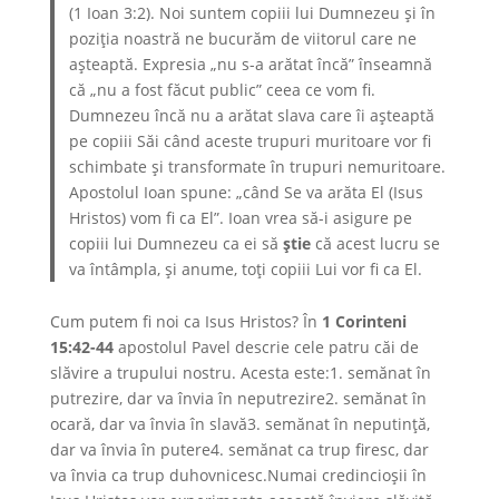
(1 Ioan 3:2). Noi suntem copiii lui Dumnezeu și în
poziția noastră ne bucurăm de viitorul care ne
așteaptă. Expresia „nu s-a arătat încă” înseamnă
că „nu a fost făcut public” ceea ce vom fi.
Dumnezeu încă nu a arătat slava care îi așteaptă
pe copiii Săi când aceste trupuri muritoare vor fi
schimbate și transformate în trupuri nemuritoare.
Apostolul Ioan spune: „când Se va arăta El (Isus
Hristos) vom fi ca El”. Ioan vrea să-i asigure pe
copiii lui Dumnezeu ca ei să
știe
că acest lucru se
va întâmpla, și anume, toți copiii Lui vor fi ca El.
Cum putem fi noi ca Isus Hristos? În
1 Corinteni
15:42-44
apostolul Pavel descrie cele patru căi de
slăvire a trupului nostru. Acesta este:1. semănat în
putrezire, dar va învia în neputrezire2. semănat în
ocară, dar va învia în slavă3. semănat în neputință,
dar va învia în putere4. semănat ca trup firesc, dar
va învia ca trup duhovnicesc.Numai credincioșii în