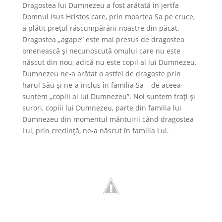
Dragostea lui Dumnezeu a fost arătată în jertfa
Domnul Isus Hristos care, prin moartea Sa pe cruce,
a plătit prețul răscumpărării noastre din păcat.
Dragostea „agape” este mai presus de dragostea
omenească și necunoscută omului care nu este
născut din nou, adică nu este copil al lui Dumnezeu.
Dumnezeu ne-a arătat o astfel de dragoste prin
harul Său și ne-a inclus în familia Sa – de aceea
suntem „copiii ai lui Dumnezeu”. Noi suntem frați și
surori, copiii lui Dumnezeu, parte din familia lui
Dumnezeu din momentul mântuirii când dragostea
Lui, prin credință, ne-a născut în familia Lui.