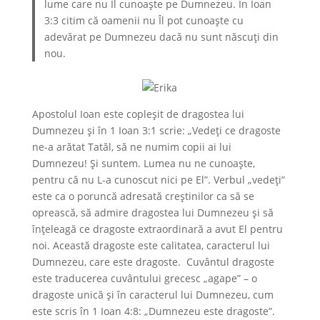
lume care nu Îl cunoaște pe Dumnezeu. În Ioan
3:3 citim că oamenii nu Îl pot cunoaște cu
adevărat pe Dumnezeu dacă nu sunt născuți din
nou.
Apostolul Ioan este copleșit de dragostea lui
Dumnezeu şi în 1 Ioan 3:1 scrie: „Vedeţi ce dragoste
ne-a arătat Tatăl, să ne numim copii ai lui
Dumnezeu! Şi suntem. Lumea nu ne cunoaşte,
pentru că nu L-a cunoscut nici pe El”. Verbul „vedeți”
este ca o poruncă adresată creștinilor ca să se
oprească, să admire dragostea lui Dumnezeu și să
înțeleagă ce dragoste extraordinară a avut El pentru
noi. Această dragoste este calitatea, caracterul lui
Dumnezeu, care este dragoste. Cuvântul dragoste
este traducerea cuvântului grecesc „agape” – o
dragoste unică și în caracterul lui Dumnezeu, cum
este scris în 1 Ioan 4:8: „Dumnezeu este dragoste”.