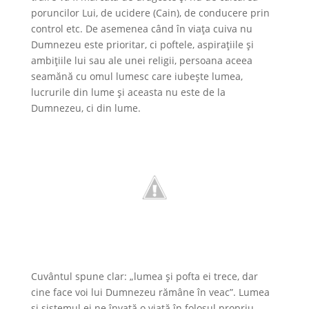
poruncilor Lui, de ucidere (Cain), de conducere prin
control etc. De asemenea când în viaţa cuiva nu
Dumnezeu este prioritar, ci poftele, aspirațiile și
ambițiile lui sau ale unei religii, persoana aceea
seamănă cu omul lumesc care iubește lumea,
lucrurile din lume și aceasta nu este de la
Dumnezeu, ci din lume.
Cuvântul spune clar: „lumea și pofta ei trece, dar
cine face voi lui Dumnezeu rămâne în veac”. Lumea
și sistemul ei ne învață o viață în folosul propriu,