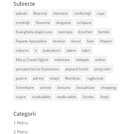
Subiecte
adevăr
Biserică
chemare
conferință
copii
credință
Doamne
dragoste
echipare
Evanghelia după Luca
exemplu
Ezechiel
familie
Faptele Apostolilor
fashion
femei
Fete
Filipeni
inductiv
it
Judecătorii
lidere
lideri
Mia și Costel Oglice
mântuire
nădejde
online
perspectiva lui Dumnezeu
poporul Israel
preșcolari
putere
părinți
relații
România.
rugăciune
Schimbare
semne
Sesiune
Sexualitate
shopping
slujire
studiubiblic
studiu biblic
Surduc
Viață
Categorii
1 Petru
2 Petru