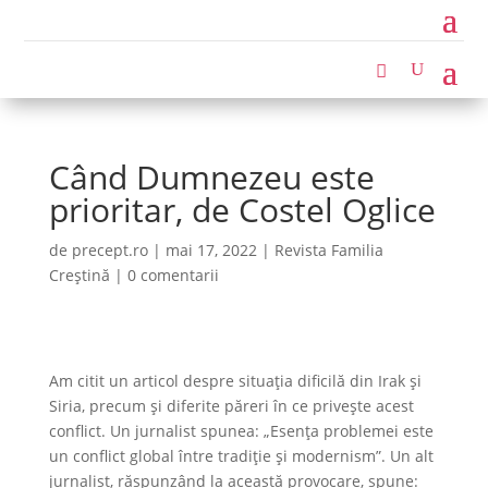
Când Dumnezeu este
prioritar, de Costel Oglice
de
precept.ro
|
mai 17, 2022
|
Revista Familia
Creștină
|
0 comentarii
Am citit un articol despre situația dificilă din Irak și
Siria, precum și diferite păreri în ce privește acest
conflict. Un jurnalist spunea: „Esenţa problemei este
un conflict global între tradiție și modernism”. Un alt
jurnalist, răspunzând la această provocare, spune: