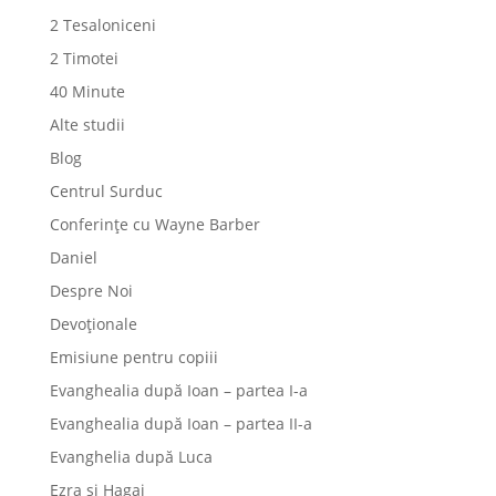
2 Tesaloniceni
2 Timotei
40 Minute
Alte studii
Blog
Centrul Surduc
Conferințe cu Wayne Barber
Daniel
Despre Noi
Devoționale
Emisiune pentru copiii
Evanghealia după Ioan – partea I-a
Evanghealia după Ioan – partea II-a
Evanghelia după Luca
Ezra și Hagai