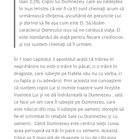
Ioan 2:29). Copiii lui Dumnezeu, care au nădejdea
în Isus Hristos că vor fi ca El sunt chemați acum să
urmărească sfinţenia, ascultând de poruncile Lui
și dorind să fie așa cum este El. Să lăsăm
caracterul Domnului Isus să ne conducă viața. El
este standardul de viață pentru fiecare credincios
și noi suntem chemați să Îl urmăm.
În 1 Ioan capitolul 3 apostolul arată că trăirea în
neprihănire nu este o trăire în păcat, ci o trăire în
dragoste, care iubește pe fratele său nu cu vorba, ci
cu fapta și cu adevărul. Prin aceasta noi cunoaștem
că suntem copiii Lui și inimile noastre sunt liniștite
înaintea Lui și ne dă îndrăzneală la Dumnezeu . Iată
ce face un om care Îl iubește pe Dumnezeu, care
este născut din nou, îi iubește pe oameni, dorește să
fie el schimbat în relațiile Sale cu Dumnezeu și cu
oamenii. Când Dumnezeu este centrul vieții cuiva,
acea persoană va trăi în pace cu semenii. Această
trăire va fi marcată de dragoste și nu de călcarea