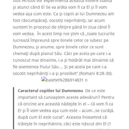
Isus Hristos vor experimenta această înviere slăvită
și atunci când El Se va arăta vom fi ca El și Îl vom
vedea așa cum este. Ca și copiii ai lui Dumnezeu am
fost răscumpărați, socotiți neprihăniți, iar acum
suntem în procesul de sfințire până în ziua când Îl
vom vedea. În acest timp noi știm că „toate lucrurile
lucrează împreună spre binele celor ce iubesc pe
Dumnezeu, și anume, spre binele celor ce sunt
chemați după planul Său. Căci pe aceia pe care i-a
cunoscut mai dinainte, i-a și hotărât mai dinainte să
fie asemenea Fiului Său…. Și pe aceia pe care i-a
socotit neprihăniți i-a și proslăvit” (Romani 8:28-30).
Caracterul copiilor lui Dumnezeu
De ce este
important să cunoaștem aceste adevăruri? Pentru
că oricine are această nădejde în el – că vom fi ca
El și Îl vom vedea așa cum este – acum „se curăță,
după cum El este curat”. Aceasta înseamnă că
trăiește în neprihănire, căci este născut din El (1