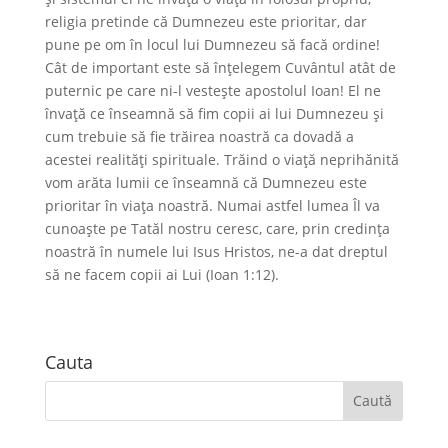
religia pretinde că Dumnezeu este prioritar, dar
pune pe om în locul lui Dumnezeu să facă ordine!
Cât de important este să înțelegem Cuvântul atât de
puternic pe care ni-l vestește apostolul Ioan! El ne
învaţă ce înseamnă să fim copii ai lui Dumnezeu și
cum trebuie să fie trăirea noastră ca dovadă a
acestei realităţi spirituale. Trăind o viaţă neprihănită
vom arăta lumii ce înseamnă că Dumnezeu este
prioritar în viaţa noastră. Numai astfel lumea Îl va
cunoaște pe Tatăl nostru ceresc, care, prin credinţa
noastră în numele lui Isus Hristos, ne-a dat dreptul
să ne facem copii ai Lui (Ioan 1:12).
Cauta