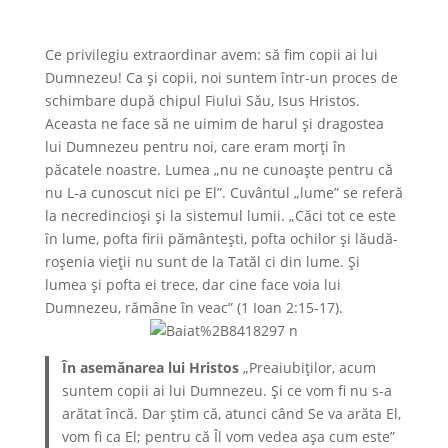
Ce privilegiu extraordinar avem: să fim copii ai lui
Dumnezeu! Ca și copii, noi suntem într-un proces de
schimbare după chipul Fiului Său, Isus Hristos.
Aceasta ne face să ne uimim de harul și dragostea
lui Dum­ne­zeu pentru noi, care eram morți în
păcatele noastre. Lumea „nu ne cunoaște pentru că
nu L-a cunoscut nici pe El”. Cuvântul „lume” se referă
la ne­­credincioși și la sistemul lumii. „Căci tot ce este
în lume, pofta firii pământești, pofta ochilor și lăudă­­
roșenia vieții nu sunt de la Tatăl ci din lume. Și
lumea și pofta ei trece, dar cine face voia lui
Dumnezeu, rămâne în veac” (1 Ioan 2:15-17).
În asemănarea lui Hristos
„Preaiubiţilor, acum
suntem copii ai lui Dumne­zeu. Şi ce vom fi nu s-a
arătat încă. Dar ştim că, atunci când Se va arăta El,
vom fi ca El; pentru că Îl vom vedea aşa cum este”