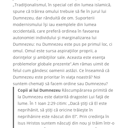
„Tradiționalismul, în special cel din lumea islamică,
spune că trăirea omului trebuie să fie în jurul lui
Dumnezeu, dar rânduită de om. Suporterii
modernismului își iau exemplele din lumea
occidentală, care preferă ordinea în favoarea
autonomiei individului și marginalizarea lui
Dumnezeu: nu Dumnezeu este pus pe primul loc, ci
omul. Omul este sursa aspirațiilor proprii, a
dorințelor și ambițiilor sale. Aceasta este esenţa
problemelor globale prezente”.Am rămas uimit de
felul cum gândesc oamenii astăzi. Ce înseamnă că
Dumnezeu este prioritar în viața noastră? Noi
suntem chemați să facem ordine sau Dumnezeu?
Copii ai lui Dumnezeu
Răscumpărarea primită de
la Dumnezeu este datorită dragostei Lui față de
lume. În 1 Ioan 2:29 citim: „Dacă știți că El este
neprihănit, să știți că oricine trăiește în
neprihănire este născut din El”. Prin credința în
Isus Hristos suntem născuți din nou și trăim într-o