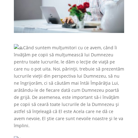
Când suntem mulțumitori cu ce avem, când îi
învățăm pe copii să mulţumească lui Dumnezeu
pentru toate lucrurile, le dăm o lecție de viață pe
care nu o pot uita. Noi, părinții, trebuie să prezentăm
lucrurile vieții din perspectiva lui Dumnezeu, să nu
ne îngrijorăm, ci să căutăm mai întâi Împărăția Lui,
arătându-le de fiecare dată cum Dumnezeu poartă
de grijă. De asemenea, este important să-i învățăm
pe copii să ceară toate lucrurile de la Dumnezeu și
astfel să înțeleagă că El este Acela care ne dă ce
avem nevoie, El știe care sunt nevoile noastre și le va
împlini.