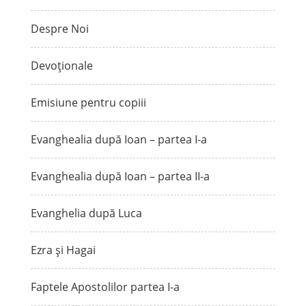
Despre Noi
Devoționale
Emisiune pentru copiii
Evanghealia după Ioan – partea I-a
Evanghealia după Ioan – partea II-a
Evanghelia după Luca
Ezra și Hagai
Faptele Apostolilor partea I-a