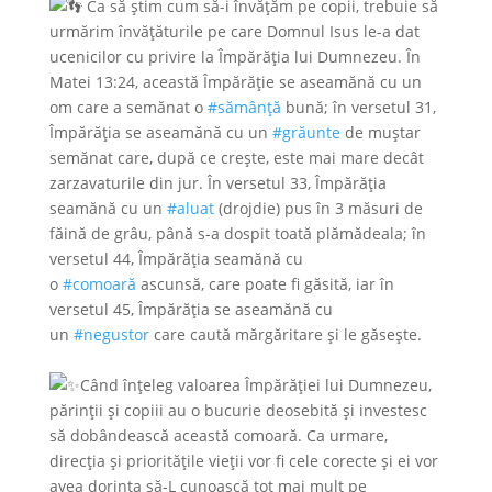
Ca să știm cum să-i învățăm pe copii, trebuie să
urmărim învățăturile pe care Domnul Isus le-a dat
ucenicilor cu privire la Împărăția lui Dumnezeu. În
Matei 13:24, această Împărăție se aseamănă cu un
om care a semănat o
#sămânță
bună; în versetul 31,
Împărăția se aseamănă cu un
#grăunte
de muștar
semănat care, după ce crește, este mai mare decât
zarzavaturile din jur. În versetul 33, Împărăția
seamănă cu un
#aluat
(drojdie) pus în 3 măsuri de
făină de grâu, până s-a dospit toată plămădeala; în
versetul 44, Împărăția seamănă cu
o
#comoară
ascunsă, care poate fi găsită, iar în
versetul 45, Împărăția se aseamănă cu
un
#negustor
care caută mărgăritare și le găsește.
Când înțeleg valoarea Împărăției lui Dumnezeu,
părinții și copiii au o bucurie deosebită și investesc
să dobândească această comoară. Ca urmare,
direcția și prioritățile vieții vor fi cele corecte și ei vor
avea dorința să-L cunoască tot mai mult pe