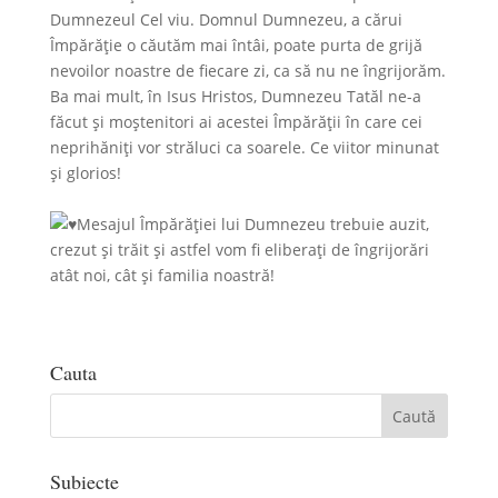
Dumnezeul Cel viu. Domnul Dumnezeu, a cărui
Împărăție o căutăm mai întâi, poate purta de grijă
nevoilor noastre de fiecare zi, ca să nu ne îngrijorăm.
Ba mai mult, în Isus Hristos, Dumnezeu Tatăl ne-a
făcut şi moştenitori ai acestei Împărății în care cei
neprihăniți vor străluci ca soarele. Ce viitor minunat
și glorios!
Mesajul Împărăției lui Dumnezeu trebuie auzit,
crezut și trăit și astfel vom fi eliberați de îngrijorări
atât noi, cât și familia noastră!
Cauta
Subiecte