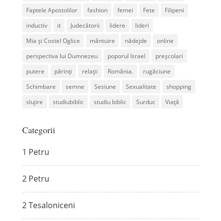
Faptele Apostolilor
fashion
femei
Fete
Filipeni
inductiv
it
Judecătorii
lidere
lideri
Mia și Costel Oglice
mântuire
nădejde
online
perspectiva lui Dumnezeu
poporul Israel
preșcolari
putere
părinți
relații
România.
rugăciune
Schimbare
semne
Sesiune
Sexualitate
shopping
slujire
studiubiblic
studiu biblic
Surduc
Viață
Categorii
1 Petru
2 Petru
2 Tesaloniceni