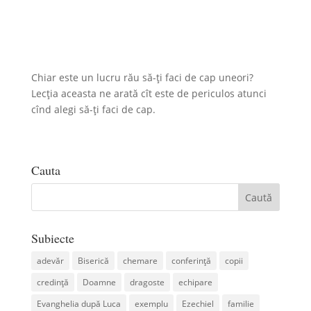
Chiar este un lucru rău să-ți faci de cap uneori?
Lecția aceasta ne arată cît este de periculos atunci
cînd alegi să-ți faci de cap.
Cauta
Subiecte
adevăr
Biserică
chemare
conferință
copii
credință
Doamne
dragoste
echipare
Evanghelia după Luca
exemplu
Ezechiel
familie