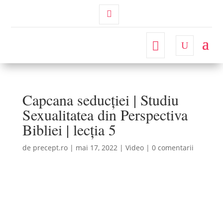
Contul
Meu
Capcana seducției | Studiu
Sexualitatea din Perspectiva
Bibliei | lecția 5
de
precept.ro
|
mai 17, 2022
|
Video
|
0 comentarii