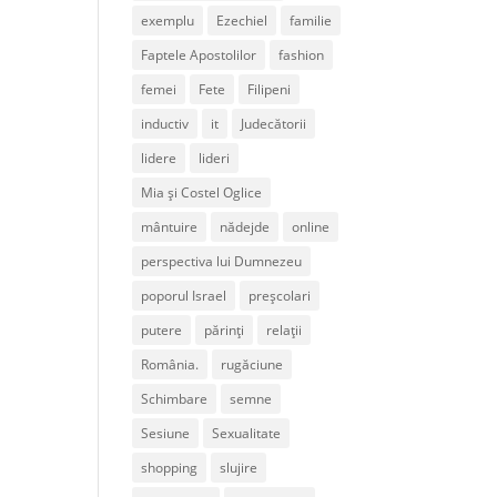
exemplu
Ezechiel
familie
Faptele Apostolilor
fashion
femei
Fete
Filipeni
inductiv
it
Judecătorii
lidere
lideri
Mia și Costel Oglice
mântuire
nădejde
online
perspectiva lui Dumnezeu
poporul Israel
preșcolari
putere
părinți
relații
România.
rugăciune
Schimbare
semne
Sesiune
Sexualitate
shopping
slujire