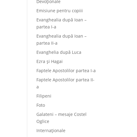
Devoționale
Emisiune pentru copiii
Evanghealia după Ioan –
partea I-a
Evanghealia după Ioan –
partea II-a
Evanghelia după Luca
Ezra și Hagai
Faptele Apostolilor partea I-a
Faptele Apostolilor partea II-
a
Filipeni
Foto
Galateni – mesaje Costel
Oglice
Internaționale