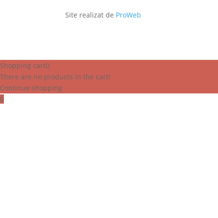
Site realizat de
ProWeb
Shopping cart
0
There are no products in the cart!
Continue shopping
0