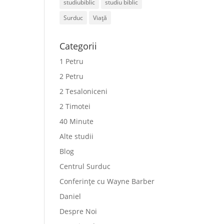
studiubiblic
studiu biblic
Surduc
Viață
Categorii
1 Petru
2 Petru
2 Tesaloniceni
2 Timotei
40 Minute
Alte studii
Blog
Centrul Surduc
Conferințe cu Wayne Barber
Daniel
Despre Noi