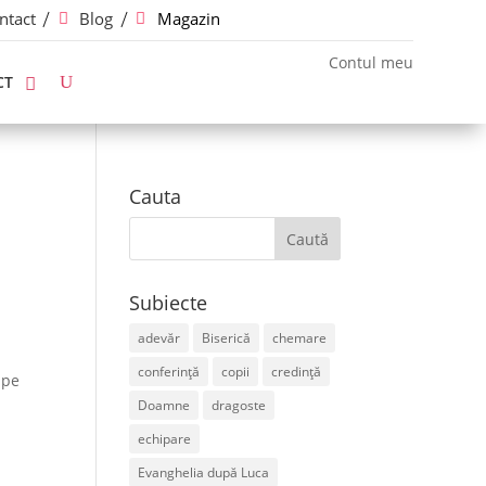
ntact
Blog
Magazin
Contul meu
CT
Cauta
Subiecte
adevăr
Biserică
chemare
conferință
copii
credință
 pe
Doamne
dragoste
echipare
Evanghelia după Luca