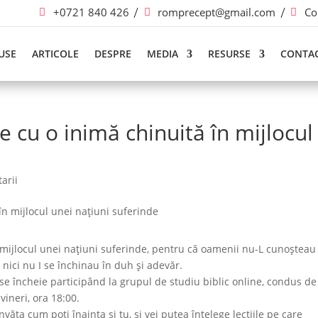
+0721 840 426
romprecept@gmail.com
Co
USE
ARTICOLE
DESPRE
MEDIA
RESURSE
CONTA
 cu o inimă chinuită în mijlocul
arii
 mijlocul unei națiuni suferinde, pentru că oamenii nu-L cunoșteau
nici nu I se închinau în duh și adevăr.
 se încheie participând la grupul de studiu biblic online, condus de
ineri, ora 18:00.
nvăța cum poți înainta și tu, și vei putea înțelege lecțiile pe care