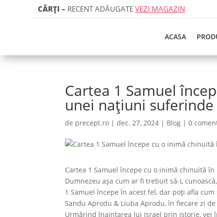
CĂRȚI
–
RECENT ADĂUGATE
VEZI MAGAZIN
ACASA
PROD
Cartea 1 Samuel începe
unei națiuni suferinde
de
precept.ro
|
dec. 27, 2024
|
Blog
|
0 coment
Cartea 1 Samuel începe cu o inimă chinuită în
Dumnezeu așa cum ar fi trebuit să-L cunoască, 
1 Samuel începe în acest fel, dar poți afla cum
Sandu Aprodu & Liuba Aprodu, în fiecare zi de v
Urmărind înaintarea lui Israel prin istorie, vei î