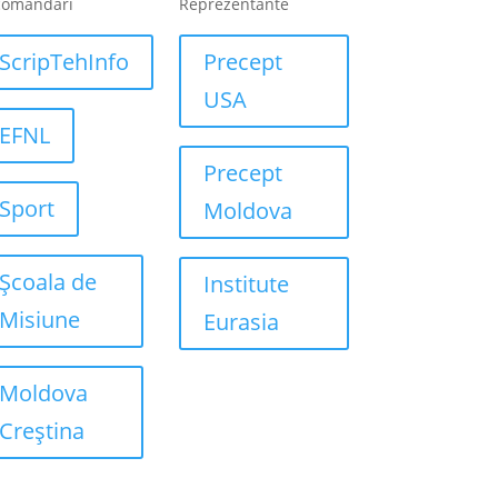
comandari
Reprezentante
ScripTehInfo
Precept
USA
EFNL
Precept
Sport
Moldova
Școala de
Institute
Misiune
Eurasia
Moldova
Creștina