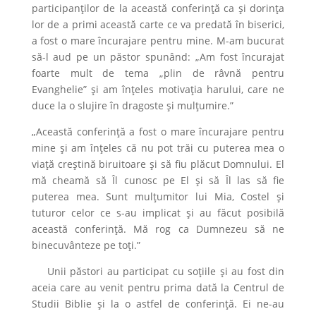
participanților de la această conferință ca și dorința
lor de a primi această carte ce va predată în biserici,
a fost o mare încurajare pentru mine. M-am bucurat
să-l aud pe un păstor spunând: „Am fost încurajat
foarte mult de tema „plin de râvnă pentru
Evanghelie” și am înțeles motivația harului, care ne
duce la o slujire în dragoste și mulțumire.”
„Această conferință a fost o mare încurajare pentru
mine și am înțeles că nu pot trăi cu puterea mea o
viață creștină biruitoare și să fiu plăcut Domnului. El
mă cheamă să Îl cunosc pe El și să Îl las să fie
puterea mea. Sunt mulțumitor lui Mia, Costel și
tuturor celor ce s-au implicat și au făcut posibilă
această conferință. Mă rog ca Dumnezeu să ne
binecuvânteze pe toți.”
Unii păstori au participat cu soțiile și au fost din
aceia care au venit pentru prima dată la Centrul de
Studii Biblie și la o astfel de conferință. Ei ne-au