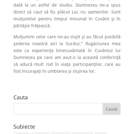
dată la un astfel de studiu. Dumnezeu mi-a spus
direct să caut să fiu plăcut Lui, nu oamenilor. Sunt
mulțumitor pentru timpul minunat în Cuvânt și în
părtășie frățească.
Mulțumim celor care ne-au slujit și au făcut posibilă
șederea noastră aici la Surduc.” Rugăciunea mea
este ca experiența binecuvântată în Cuvântul lui
Dumnezeu pe care am avut-o la această conferință
să aducă mult rod în viața participanților, care au
fost încurajați în umblarea și slujirea lor.
Cauta
Subiecte