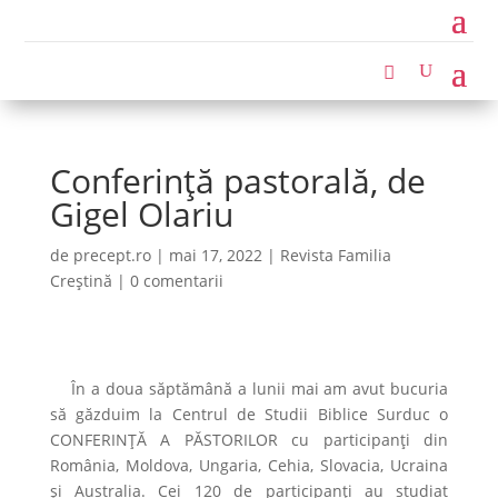
Conferință pastorală, de
Gigel Olariu
de
precept.ro
|
mai 17, 2022
|
Revista Familia
Creștină
|
0 comentarii
În a doua săptămână a lunii mai am avut bucuria
să găzduim la Centrul de Studii Biblice Surduc o
CONFERINȚĂ A PĂSTORILOR cu participanți din
România, Moldova, Ungaria, Cehia, Slovacia, Ucraina
și Australia. Cei 120 de participanți au studiat