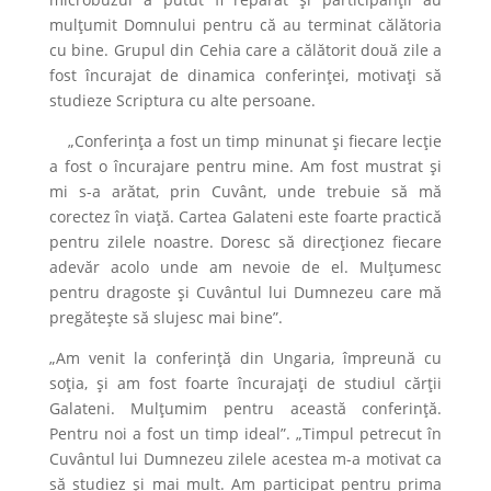
mulțumit Domnului pentru că au terminat călătoria
cu bine. Grupul din Cehia care a călătorit două zile a
fost încurajat de dinamica conferinței, motivați să
studieze Scriptura cu alte persoane.
„Conferința a fost un timp minunat și fiecare lecție
a fost o încurajare pentru mine. Am fost mustrat și
mi s-a arătat, prin Cuvânt, unde trebuie să mă
corectez în viață. Cartea Galateni este foarte practică
pentru zilele noastre. Doresc să direcționez fiecare
adevăr acolo unde am nevoie de el. Mulțumesc
pentru dragoste și Cuvântul lui Dumnezeu care mă
pregătește să slujesc mai bine”.
„Am venit la conferință din Ungaria, împreună cu
soția, și am fost foarte încurajați de studiul cărții
Galateni. Mulțumim pentru această conferință.
Pentru noi a fost un timp ideal”. „Timpul petrecut în
Cuvântul lui Dumnezeu zilele acestea m-a motivat ca
să studiez și mai mult. Am participat pentru prima