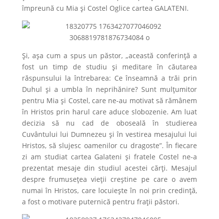
împreună cu Mia și Costel Oglice cartea GALATENI.
Și, așa cum a spus un păstor, „această conferință a
fost un timp de studiu și meditare în căutarea
răspunsului la întrebarea: Ce înseamnă a trăi prin
Duhul și a umbla în neprihănire? Sunt mulțumitor
pentru Mia și Costel, care ne-au motivat să rămânem
în Hristos prin harul care aduce slobozenie. Am luat
decizia să nu cad de oboseală în studierea
Cuvântului lui Dumnezeu și în vestirea mesajului lui
Hristos, să slujesc oamenilor cu dragoste”. În fiecare
zi am studiat cartea Galateni și fratele Costel ne-a
prezentat mesaje din studiul acestei cărți. Mesajul
despre frumusețea vieții creștine pe care o avem
numai în Hristos, care locuiește în noi prin credință,
a fost o motivare puternică pentru frații păstori.