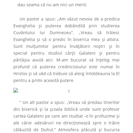
dau seama că nu am nici un merit;
Un pastor a spus: „Am văzut nevoia de a predica
Evanghelia și puterea dobândită prin studierea
Cuvântului lui Dumnezeu”. „Vreau să trăiesc
Evanghelia și să o predic în biserica mea și altora.
Sunt mulțumitor pentru învățătorii noștri și în
special pentru studiul cărții Galateni și pentru
părtășia avută aici. M-am bucurat să înțeleg mai
profund că puterea credinciosului este numai în
Hristos și să văd că trebuie să alerg întotdeauna la El
pentru a primi această putere.
” Un alt pastor a spus: „Vreau să predau tinerilor
din biserică și la școala biblică unde sunt profesor
cartea Galateni pe care am studiat -o în profuzime și
ale căror adevăruri ne direcționează spre o trăire
călăuzită de Duhul.” Atmosfera plăcută și bucuria