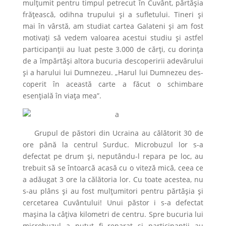
mulțumit pentru timpul petrecut în Cuvânt, părtășia
frățească, odihna trupului și a sufletului. Tineri și
mai în vârstă, am studiat cartea Galateni și am fost
motivați să vedem valoarea acestui studiu și astfel
participanții au luat peste 3.000 de cărți, cu dorința
de a împărtăși altora bucuria descoperirii adevărului
și a harului lui Dumnezeu. „Harul lui Dumnezeu des-
coperit în această carte a făcut o schimbare
esențială în viața mea”.
Grupul de păstori din Ucraina au călătorit 30 de
ore până la centrul Surduc. Microbuzul lor s-a
defectat pe drum și, neputându-l repara pe loc, au
trebuit să se întoarcă acasă cu o viteză mică, ceea ce
a adăugat 3 ore la călătoria lor. Cu toate acestea, nu
s-au plâns și au fost mulțumitori pentru părtășia și
cercetarea Cuvântului! Unui păstor i s-a defectat
mașina la câțiva kilometri de centru. Spre bucuria lui
microbuzul a putut fi reparat și participanții au