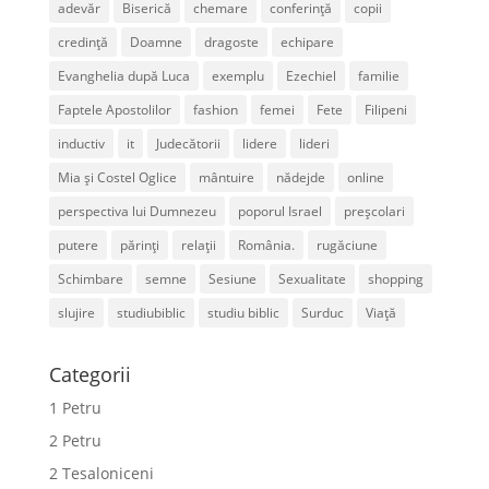
adevăr
Biserică
chemare
conferință
copii
credință
Doamne
dragoste
echipare
Evanghelia după Luca
exemplu
Ezechiel
familie
Faptele Apostolilor
fashion
femei
Fete
Filipeni
inductiv
it
Judecătorii
lidere
lideri
Mia și Costel Oglice
mântuire
nădejde
online
perspectiva lui Dumnezeu
poporul Israel
preșcolari
putere
părinți
relații
România.
rugăciune
Schimbare
semne
Sesiune
Sexualitate
shopping
slujire
studiubiblic
studiu biblic
Surduc
Viață
Categorii
1 Petru
2 Petru
2 Tesaloniceni