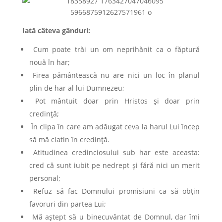
Iată câteva gânduri:
Cum poate trăi un om neprihănit ca o făptură
nouă în har;
Firea pământească nu are nici un loc în planul
plin de har al lui Dumnezeu;
Pot mântuit doar prin Hristos și doar prin
credință;
În clipa în care am adăugat ceva la harul Lui încep
să mă clatin în credință.
Atitudinea credinciosului sub har este aceasta:
cred că sunt iubit pe nedrept și fără nici un merit
personal;
Refuz să fac Domnului promisiuni ca să obțin
favoruri din partea Lui;
Mă aștept să u binecuvântat de Domnul, dar îmi