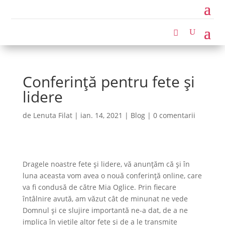
Conferință pentru fete și
lidere
de
Lenuta Filat
|
ian. 14, 2021
|
Blog
|
0 comentarii
Dragele noastre fete și lidere, vă anunțăm că și în
luna aceasta vom avea o nouă conferință online, care
va fi condusă de către Mia Oglice. Prin fiecare
întâlnire avută, am văzut cât de minunat ne vede
Domnul și ce slujire importantă ne-a dat, de a ne
implica în viețile altor fete și de a le transmite