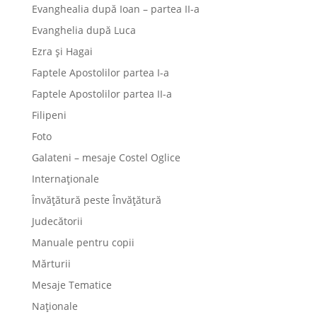
Evanghealia după Ioan – partea II-a
Evanghelia după Luca
Ezra și Hagai
Faptele Apostolilor partea I-a
Faptele Apostolilor partea II-a
Filipeni
Foto
Galateni – mesaje Costel Oglice
Internaționale
Învățătură peste Învățătură
Judecătorii
Manuale pentru copii
Mărturii
Mesaje Tematice
Naționale