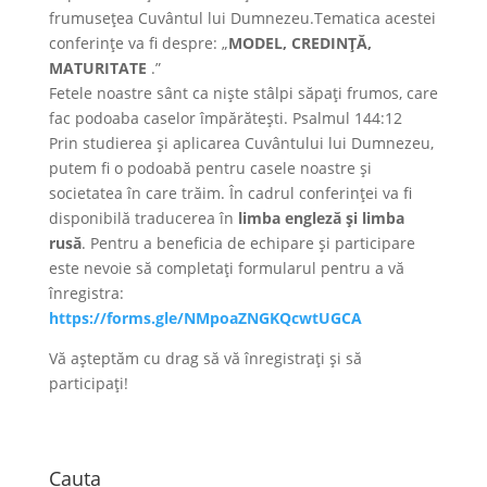
frumusețea Cuvântul lui Dumnezeu.Tematica acestei
conferințe va fi despre: „
MODEL, CREDINȚĂ,
MATURITATE
.”
Fetele noastre sânt ca niște stâlpi săpați frumos, care
fac podoaba caselor împărătești. Psalmul 144:12
Prin studierea și aplicarea Cuvântului lui Dumnezeu,
putem fi o podoabă pentru casele noastre și
societatea în care trăim. În cadrul conferinței va fi
disponibilă traducerea în
limba engleză și limba
rusă
. Pentru a beneficia de echipare și participare
este nevoie să completați formularul pentru a vă
înregistra:
https://forms.gle/NMpoaZNGKQcwtUGCA
Vă așteptăm cu drag să vă înregistrați și să
participați!
Cauta