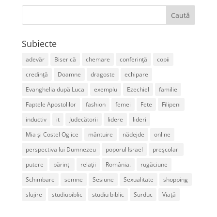
Subiecte
adevăr
Biserică
chemare
conferință
copii
credință
Doamne
dragoste
echipare
Evanghelia după Luca
exemplu
Ezechiel
familie
Faptele Apostolilor
fashion
femei
Fete
Filipeni
inductiv
it
Judecătorii
lidere
lideri
Mia și Costel Oglice
mântuire
nădejde
online
perspectiva lui Dumnezeu
poporul Israel
preșcolari
putere
părinți
relații
România.
rugăciune
Schimbare
semne
Sesiune
Sexualitate
shopping
slujire
studiubiblic
studiu biblic
Surduc
Viață