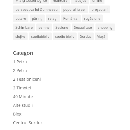
Mia și Costel Oglice
mântuire
nădejde
online
perspectiva lui Dumnezeu
poporul Israel
preșcolari
putere
părinți
relații
România.
rugăciune
Schimbare
semne
Sesiune
Sexualitate
shopping
slujire
studiubiblic
studiu biblic
Surduc
Viață
Categorii
1 Petru
2 Petru
2 Tesaloniceni
2 Timotei
40 Minute
Alte studii
Blog
Centrul Surduc