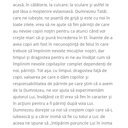
acasă, în călătorie, la culcare, la sculare și astfel le
pot lăsa o moștenire evlavioasă. Dumnezeu Tatăl,
care ne iubește, ne poartă de grijă și este cu noi în
toate zilele, vrea să ne ajute să fim părinții de care
au nevoie copiii noştri pentru ca atunci când vor
creşte mari să-şi pună încrederea în El. Înainte de-a
avea copii am fost în necunoștință de felul în care
trebuie să împlinim nevoile micuților noștri, dar
timpul şi dragostea pentru ei ne-au învățat cum să
împlinim nevoile copilașilor complet dependenți de
noi, părinții. Tot așa, cu timpul, dragostea față de
copii, valoarea pe care o dăm copiilor și
responsabilitatea de părinte pe care ştim că o avem
de la Dumnezeu, ne vor ajuta să experimentăm
ajutorul Lui, învățând ce El vrea să fim în caracter și
în acțiuni pentru a fi părinţi după voia Lui.
Dumnezeu dorește ca noi să creștem copii care să-L
iubească și a căror inimă să fie cu totul a Lui; de
aceea ne spune să „întipărim poruncile Lui în inima