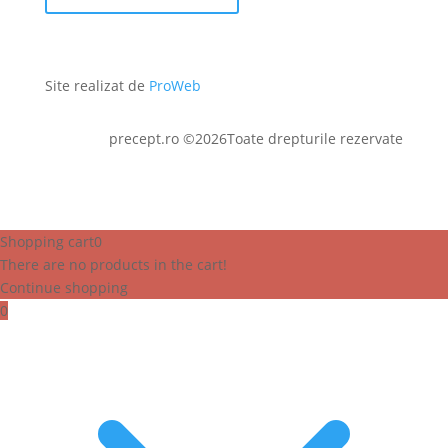
Site realizat de
ProWeb
precept.ro ©2026Toate drepturile rezervate
Shopping cart
0
There are no products in the cart!
Continue shopping
0