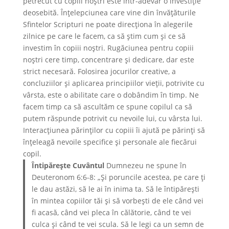
petrecut cu copiii noștri este într-adevăr o investiție
deosebită. Înțelepciunea care vine din învățăturile
Sfintelor Scripturi ne poate direcționa în alegerile
zilnice pe care le facem, ca să ştim cum și ce să
investim în copiii noștri. Rugăciunea pentru copiii
noștri cere timp, concentrare și dedicare, dar este
strict necesară. Folosirea jocurilor creative, a
concluziilor și aplicarea principiilor vieții, potrivite cu
vârsta, este o abilitate care o dobândim în timp. Ne
facem timp ca să ascultăm ce spune copilul ca să
putem răspunde potrivit cu nevoile lui, cu vârsta lui.
Interacțiunea părinților cu copiii îi ajută pe părinți să
înțeleagă nevoile specifice și personale ale fiecărui
copil.
Întipăreşte Cuvântul
Dumnezeu ne spune în
Deuteronom 6:6-8: „Şi poruncile acestea, pe care ţi
le dau astăzi, să le ai în inima ta. Să le întipăreşti
în mintea copiilor tăi şi să vorbeşti de ele când vei
fi acasă, când vei pleca în călătorie, când te vei
culca şi când te vei scula. Să le legi ca un semn de