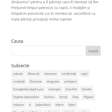
dinăuntru” pentru a fi părinții care El dorește să fim.
Prețuind timpul petrecut cu copiii, îi învățăm și
întipărim poruncile Lui în mintea lor, ascultând ca
niște părinți pricepuți inima copiilor.
Cauta
Subiecte
adevăr
Biserică
chemare
conferință
copii
credință
Doamne
dragoste
echipare
Evanghelia după Luca
exemplu
Ezechiel
familie
Faptele Apostolilor
fashion
femei
Fete
Filipeni
inductiv
it
Judecătorii
lidere
lideri