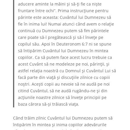
aducere aminte la mâini şi să-ţi fie ca nişte
fruntare între ochi”. Prima instrucțiune pentru
părinte este aceasta: Cuvântul lui Dumnezeu să
fie în inima lui! Numai atunci când avem o relație
continuă cu Dumnezeu putem să fim părintele
care poate să-l pregătească şi să-l învețe pe
copilul său. Apoi în Deuteronom 6:7 ni se spune
să întipărim Cuvântul lui Dumnezeu în mintea
copiilor. Ca să putem face acest lucru trebuie ca
acest Cuvânt să ne modeleze pe noi, părinții, și
astfel relația noastră cu Domnul și Cuvântul Lui să
facă parte din viață și discuțiile zilnice cu copiii
noștri. Acești copii au nevoie să ne audă pe noi
citind Cuvântul, să ne audă rugându-ne şi din
acțiunile noastre zilnice să înveţe principii pe
baza cărora să-şi trăiască viața.
Când trăim zilnic Cuvântul lui Dumnezeu putem să
întipărim în mintea și inima copiilor adevărurile