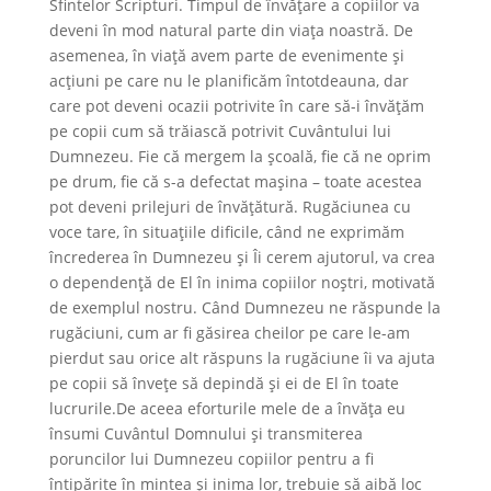
Sfintelor Scripturi. Timpul de învăţare a copiilor va
deveni în mod natural parte din viața noastră. De
asemenea, în viață avem parte de evenimente şi
acțiuni pe care nu le planificăm întotdeauna, dar
care pot deveni ocazii potrivite în care să-i învățăm
pe copii cum să trăiască potrivit Cuvântului lui
Dumnezeu. Fie că mergem la școală, fie că ne oprim
pe drum, fie că s-a defectat mașina – toate acestea
pot deveni prilejuri de învățătură. Rugăciunea cu
voce tare, în situațiile dificile, când ne exprimăm
încrederea în Dumnezeu şi Îi cerem ajutorul, va crea
o dependență de El în inima copiilor noștri, motivată
de exemplul nostru. Când Dumnezeu ne răspunde la
rugăciuni, cum ar fi găsirea cheilor pe care le-am
pierdut sau orice alt răspuns la rugăciune îi va ajuta
pe copii să înveţe să depindă şi ei de El în toate
lucrurile.De aceea eforturile mele de a învăța eu
însumi Cuvântul Domnului și transmiterea
poruncilor lui Dumnezeu copiilor pentru a fi
întipărite în mintea și inima lor, trebuie să aibă loc