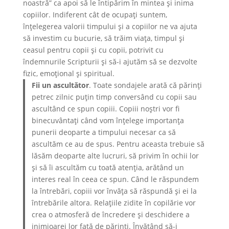
noastră” ca apoi să le întipărim în mintea și inima
copiilor. Indiferent cât de ocupați suntem,
înțelegerea valorii timpului și a copiilor ne va ajuta
să investim cu bucurie, să trăim viaţa, timpul și
ceasul pentru copii și cu copii, potrivit cu
îndemnurile Scripturii şi să-i ajutăm să se dezvolte
fizic, emoțional și spiritual.
Fii un ascultător
. Toate sondajele arată că părinți
petrec zilnic puțin timp conversând cu copii sau
ascultând ce spun copiii. Copiii noștri vor fi
binecuvântați când vom înțelege importanţa
punerii deoparte a timpului necesar ca să
ascultăm ce au de spus. Pentru aceasta trebuie să
lăsăm deoparte alte lucruri, să privim în ochii lor
și să îi ascultăm cu toată atenția, arătând un
interes real în ceea ce spun. Când le răspundem
la întrebări, copiii vor învăța să răspundă și ei la
întrebările altora. Relațiile zidite în copilărie vor
crea o atmosferă de încredere și deschidere a
inimioarei lor față de părinți. Învățând să-i