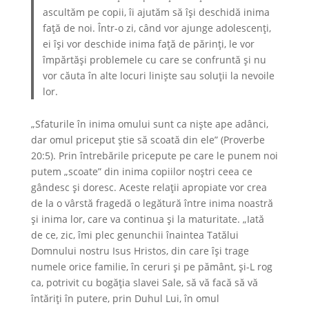
ascultăm pe copii, îi ajutăm să își deschidă inima
față de noi. Într-o zi, când vor ajunge adolescenți,
ei își vor deschide inima faţă de părinți, le vor
împărtăşi problemele cu care se confruntă și nu
vor căuta în alte locuri liniște sau soluţii la nevoile
lor.
„Sfaturile în inima omului sunt ca niște ape adânci,
dar omul priceput știe să scoată din ele” (Proverbe
20:5). Prin întrebările pricepute pe care le punem noi
putem „scoate” din inima copiilor noștri ceea ce
gândesc şi doresc. Aceste relaţii apropiate vor crea
de la o vârstă fragedă o legătură între inima noastră
și inima lor, care va continua şi la maturitate. „Iată
de ce, zic, îmi plec genunchii înaintea Tatălui
Domnului nostru Isus Hristos, din care îşi trage
numele orice familie, în ceruri şi pe pământ, şi-L rog
ca, potrivit cu bogăţia slavei Sale, să vă facă să vă
întăriţi în putere, prin Duhul Lui, în omul