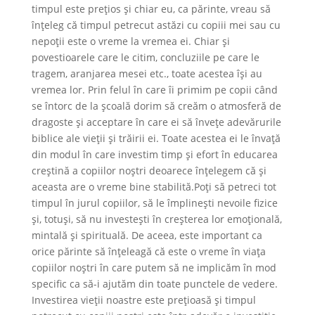
timpul este prețios şi chiar eu, ca părinte, vreau să
înțeleg că timpul petrecut astăzi cu copiii mei sau cu
nepoții este o vreme la vremea ei. Chiar și
povestioarele care le citim, concluziile pe care le
tragem, aranjarea mesei etc., toate acestea își au
vremea lor. Prin felul în care îi primim pe copii când
se întorc de la școală dorim să creăm o atmosferă de
dragoste şi acceptare în care ei să învețe adevărurile
biblice ale vieții și trăirii ei. Toate acestea ei le învață
din modul în care investim timp și efort în educarea
creştină a copiilor noştri deoarece înțelegem că şi
aceasta are o vreme bine stabilită.Poți să petreci tot
timpul în jurul copiilor, să le împlinești nevoile fizice
și, totuși, să nu investești în creşterea lor emoțională,
mintală și spirituală. De aceea, este important ca
orice părinte să înțeleagă că este o vreme în viața
copiilor noştri în care putem să ne implicăm în mod
specific ca să-i ajutăm din toate punctele de vedere.
Investirea vieții noastre este prețioasă și timpul