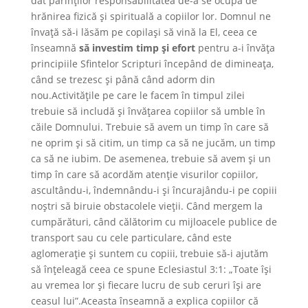
dat părinților responsabilitatea de-a se ocupa de
hrănirea fizică și spirituală a copiilor lor. Domnul ne
învață să-i lăsăm pe copilași să vină la El, ceea ce
înseamnă
să investim timp și efort
pentru a-i învăța
principiile Sfintelor Scripturi începând de dimineața,
când se trezesc și până când adorm din
nou.Activităţile pe care le facem în timpul zilei
trebuie să includă şi învăţarea copiilor să umble în
căile Domnului. Trebuie să avem un timp în care să
ne oprim şi să citim, un timp ca să ne jucăm, un timp
ca să ne iubim. De asemenea, trebuie să avem şi un
timp în care să acordăm atenţie visurilor copiilor,
ascultându-i, îndemnându-i și încurajându-i pe copiii
noștri să biruie obstacolele vieții. Când mergem la
cumpărături, când călătorim cu mijloacele publice de
transport sau cu cele particulare, când este
aglomerație și suntem cu copiii, trebuie să-i ajutăm
să înțeleagă ceea ce spune Eclesiastul 3:1: „Toate își
au vremea lor și fiecare lucru de sub ceruri își are
ceasul lui”.Aceasta înseamnă a explica copiilor că