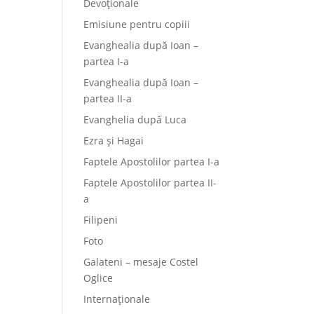
Devoționale
Emisiune pentru copiii
Evanghealia după Ioan –
partea I-a
Evanghealia după Ioan –
partea II-a
Evanghelia după Luca
Ezra și Hagai
Faptele Apostolilor partea I-a
Faptele Apostolilor partea II-
a
Filipeni
Foto
Galateni – mesaje Costel
Oglice
Internaționale