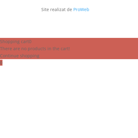
Site realizat de
ProWeb
Shopping cart
0
There are no products in the cart!
Continue shopping
0