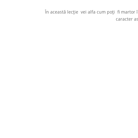
În această lecție vei alfa cum poți fi martor
caracter a