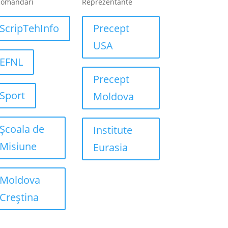
comandari
Reprezentante
ScripTehInfo
Precept
USA
EFNL
Precept
Sport
Moldova
Școala de
Institute
Misiune
Eurasia
Moldova
Creștina