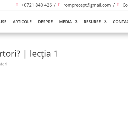
+0721 840 426
romprecept@gmail.com
Co
USE
ARTICOLE
DESPRE
MEDIA
RESURSE
CONTA
ori? | lecția 1
tarii