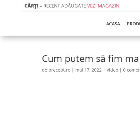
CĂRȚI
–
RECENT ADĂUGATE
VEZI MAGAZIN
ACASA
PROD
Cum putem să fim mart
de
precept.ro
|
mai 17, 2022
|
Video
|
0 comen