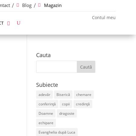
ntact
Blog
Magazin
Contul meu
CT
Cauta
Subiecte
adevăr
Biserică
chemare
conferință
copii
credință
Doamne
dragoste
echipare
Evanghelia după Luca