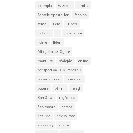
exemplu
Ezechiel
familie
Faptele Apostolilor
fashion
femei
Fete
Filipeni
inductiv
it
Judecătorii
lidere
lideri
Mia și Costel Oglice
mântuire
nădejde
online
perspectiva lui Dumnezeu
poporul Israel
preșcolari
putere
părinți
relații
România.
rugăciune
Schimbare
semne
Sesiune
Sexualitate
shopping
slujire