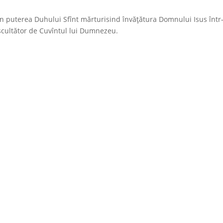
 în puterea Duhului Sfînt mărturisind învățătura Domnului Isus într
scultător de Cuvîntul lui Dumnezeu.