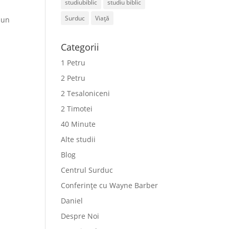
studiubiblic
studiu biblic
Surduc
Viață
-un
Categorii
1 Petru
2 Petru
2 Tesaloniceni
2 Timotei
40 Minute
Alte studii
Blog
Centrul Surduc
Conferințe cu Wayne Barber
Daniel
Despre Noi