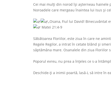
Cei mai mulţi din norod îşi aşterneau hainele 
Noroadele care mergeau înaintea lui Isus şi ce
„Osana, Fiul lui David! Binecuvântat 
Matei 21:4-9
Săbătoarea Floriilor, este ziua în care ne amin
Regele Regilor, a intrat în cetate blând și smer
săptămâna mare. Osanalele din ziua Floriilor s-
Poporul evreu, nu prea a înțeles ce s-a întâmplat
Deschide-ţi a inimii poartă, lasă-L să intre în 