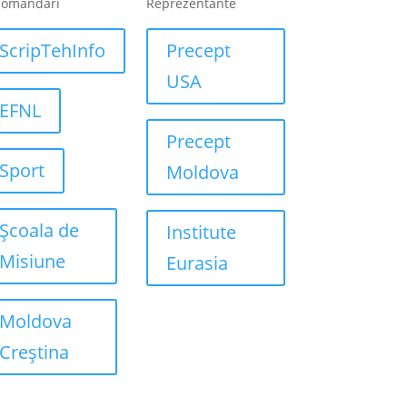
comandari
Reprezentante
ScripTehInfo
Precept
USA
EFNL
Precept
Sport
Moldova
Școala de
Institute
Misiune
Eurasia
Moldova
Creștina