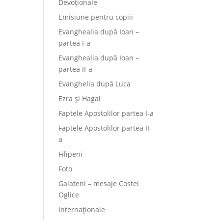
Devoționale
Emisiune pentru copiii
Evanghealia după Ioan –
partea I-a
Evanghealia după Ioan –
partea II-a
Evanghelia după Luca
Ezra și Hagai
Faptele Apostolilor partea I-a
Faptele Apostolilor partea II-
a
Filipeni
Foto
Galateni – mesaje Costel
Oglice
Internaționale