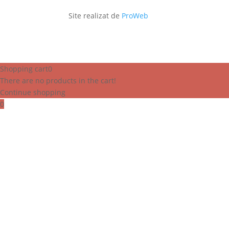
Site realizat de
ProWeb
Shopping cart
0
There are no products in the cart!
Continue shopping
0