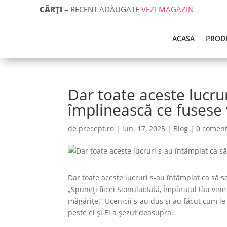
CĂRȚI
–
RECENT ADĂUGATE
VEZI MAGAZIN
ACASA
PROD
Dar toate aceste lucru
împlinească ce fusese 
de
precept.ro
|
iun. 17, 2025
|
Blog
|
0 coment
Dar toate aceste lucruri s-au întâmplat ca să s
„Spuneţi fiicei Sionului:Iată, Împăratul tău vi
măgăriţe.” Ucenicii s-au dus şi au făcut cum l
peste ei şi El a şezut deasupra.