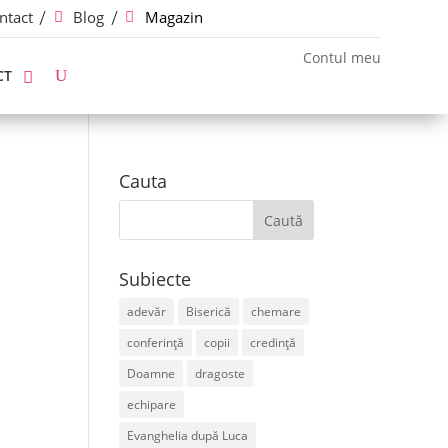
ntact
Blog
Magazin
Contul meu
CT
Cauta
Subiecte
adevăr
Biserică
chemare
conferință
copii
credință
Doamne
dragoste
echipare
Evanghelia după Luca