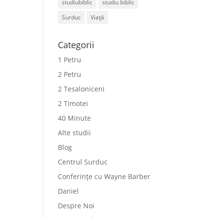
studiubiblic
studiu biblic
Surduc
Viață
Categorii
1 Petru
2 Petru
2 Tesaloniceni
2 Timotei
40 Minute
Alte studii
Blog
Centrul Surduc
Conferințe cu Wayne Barber
Daniel
Despre Noi