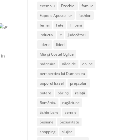
exemplu
Ezechiel
familie
Faptele Apostolilor
fashion
femei
Fete
Filipeni
inductiv
it
Judecătorii
lidere
lideri
Mia și Costel Oglice
 în
mântuire
nădejde
online
perspectiva lui Dumnezeu
poporul Israel
preșcolari
putere
părinți
relații
România.
rugăciune
Schimbare
semne
Sesiune
Sexualitate
shopping
slujire