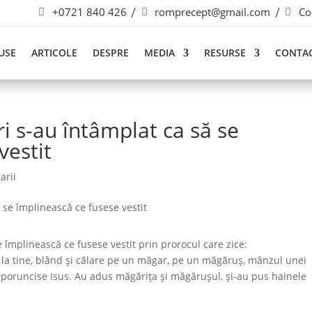
+0721 840 426
romprecept@gmail.com
Co
USE
ARTICOLE
DESPRE
MEDIA
RESURSE
CONTA
ri s-au întâmplat ca să se
vestit
arii
e împlinească ce fusese vestit prin prorocul care zice:
ne la tine, blând şi călare pe un măgar, pe un măgăruş, mânzul unei
e poruncise Isus. Au adus măgăriţa şi măgăruşul, şi-au pus hainele