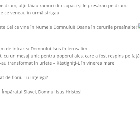
pe drum; alţii tăiau ramuri din copaci şi le presărau pe drum.
le ce veneau în urmă strigau:
este Cel ce vine în Numele Domnului! Osana în cerurile preaînalte!”
tim de intrarea Domnului Isus în Ierusalim.
it, cu un mesaj unic pentru poporul ales, care a fost respins pe față
au transformat în urlete – Răstigniți-L în vinerea mare.
 de florii. Tu înțelegi?
ea Împăratul Slavei, Domnul Isus Hristos!