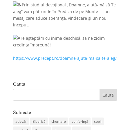
Prin studiul devoțional „Doamne, ajută-mă să Te
aleg” vom pătrunde în Predica de pe Munte — un
mesaj care aduce speranță, vindecare și un nou
început.
Te așteptăm cu inima deschisă, să ne zidim
credința împreună!
https://www.precept.ro/doamne-ajuta-ma-sa-te-aleg/
Cauta
Subiecte
adevăr
Biserică
chemare
conferință
copii