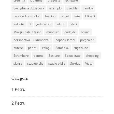
credință
Doamne
dragoste
echipare
Evanghelia după Luca
exemplu
Ezechiel
familie
Faptele Apostolilor
fashion
femei
Fete
Filipeni
inductiv
it
Judecătorii
lidere
lideri
Mia și Costel Oglice
mântuire
nădejde
online
perspectiva lui Dumnezeu
poporul Israel
preșcolari
putere
părinți
relații
România.
rugăciune
Schimbare
semne
Sesiune
Sexualitate
shopping
slujire
studiubiblic
studiu biblic
Surduc
Viață
Categorii
1 Petru
2 Petru