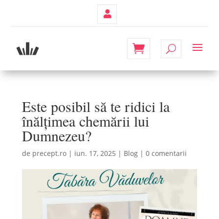
Contul
Meu
Este posibil să te ridici la
înălțimea chemării lui
Dumnezeu?
de
precept.ro
|
iun. 17, 2025
|
Blog
|
0 comentarii