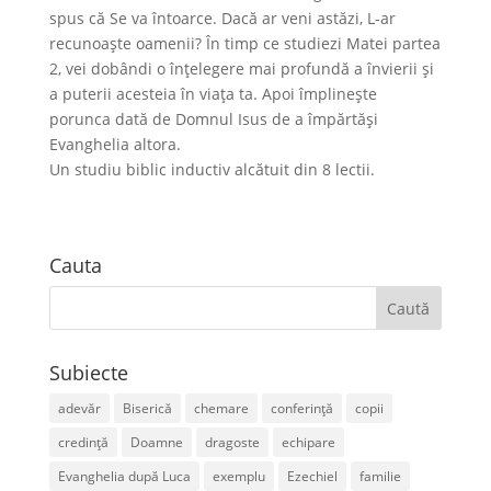
spus că Se va întoarce. Dacă ar veni astăzi, L-ar
recunoaște oamenii? În timp ce studiezi Matei partea
2, vei dobândi o înțelegere mai profundă a învierii și
a puterii acesteia în viața ta. Apoi împlinește
porunca dată de Domnul Isus de a împărtăși
Evanghelia altora.
Un studiu biblic inductiv alcătuit din 8 lectii.
Cauta
Subiecte
adevăr
Biserică
chemare
conferință
copii
credință
Doamne
dragoste
echipare
Evanghelia după Luca
exemplu
Ezechiel
familie