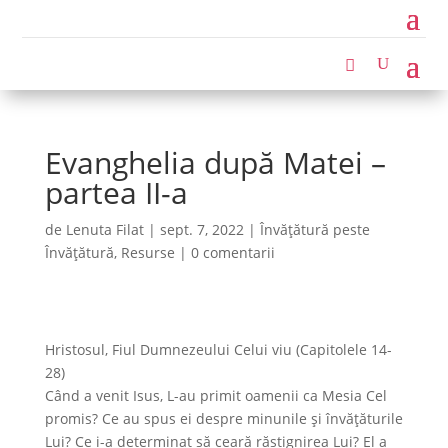
Evanghelia după Matei –
partea II-a
de
Lenuta Filat
|
sept. 7, 2022
|
Învățătură peste
Învățătură
,
Resurse
|
0 comentarii
Hristosul, Fiul Dumnezeului Celui viu (Capitolele 14-
28)
Când a venit Isus, L-au primit oamenii ca Mesia Cel
promis? Ce au spus ei despre minunile și învățăturile
Lui? Ce i-a determinat să ceară răstignirea Lui? El a