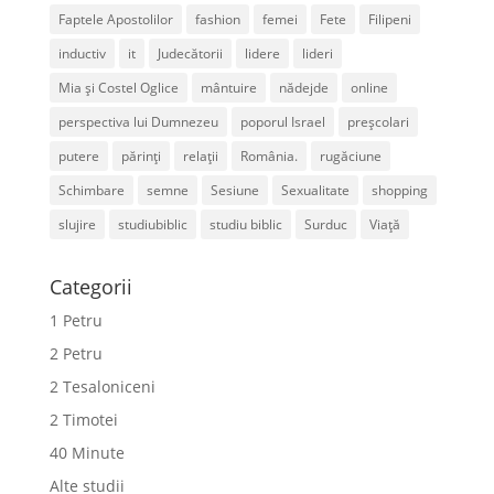
Faptele Apostolilor
fashion
femei
Fete
Filipeni
inductiv
it
Judecătorii
lidere
lideri
Mia și Costel Oglice
mântuire
nădejde
online
perspectiva lui Dumnezeu
poporul Israel
preșcolari
putere
părinți
relații
România.
rugăciune
Schimbare
semne
Sesiune
Sexualitate
shopping
slujire
studiubiblic
studiu biblic
Surduc
Viață
Categorii
1 Petru
2 Petru
2 Tesaloniceni
2 Timotei
40 Minute
Alte studii