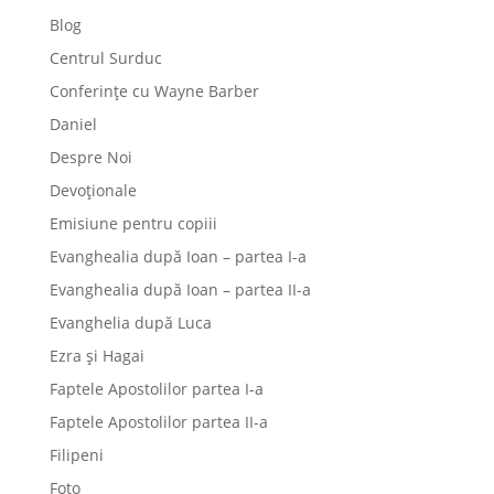
Blog
Centrul Surduc
Conferințe cu Wayne Barber
Daniel
Despre Noi
Devoționale
Emisiune pentru copiii
Evanghealia după Ioan – partea I-a
Evanghealia după Ioan – partea II-a
Evanghelia după Luca
Ezra și Hagai
Faptele Apostolilor partea I-a
Faptele Apostolilor partea II-a
Filipeni
Foto