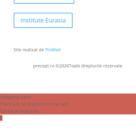
Institute Eurasia
Site realizat de
ProWeb
precept.ro ©2026Toate drepturile rezervate
Shopping cart
0
There are no products in the cart!
Continue shopping
0