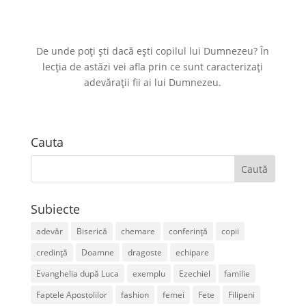
De unde poți ști dacă ești copilul lui Dumnezeu? În
lecția de astăzi vei afla prin ce sunt caracterizați
adevărații fii ai lui Dumnezeu.
Cauta
Subiecte
adevăr
Biserică
chemare
conferință
copii
credință
Doamne
dragoste
echipare
Evanghelia după Luca
exemplu
Ezechiel
familie
Faptele Apostolilor
fashion
femei
Fete
Filipeni