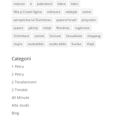
inductiv
it
Judecătorii
lidere
lideri
Mia și Costel Oglice
mântuire
nădejde
online
perspectiva lui Dumnezeu
poporul Israel
preșcolari
putere
părinți
relații
România.
rugăciune
Schimbare
semne
Sesiune
Sexualitate
shopping
slujire
studiubiblic
studiu biblic
Surduc
Viață
Categorii
1 Petru
2 Petru
2 Tesaloniceni
2 Timotei
40 Minute
Alte studii
Blog