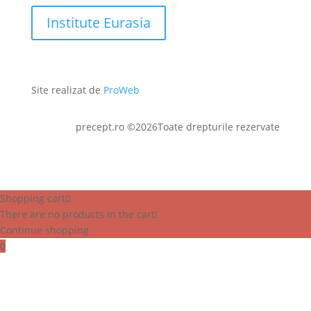
Institute Eurasia
Site realizat de
ProWeb
precept.ro ©2026Toate drepturile rezervate
Shopping cart
0
There are no products in the cart!
Continue shopping
0