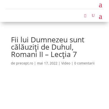
Fii lui Dumnezeu sunt
călăuziți de Duhul,
Romani II – Lecția 7
de
precept.ro
|
mai 17, 2022
|
Video
|
0 comentarii