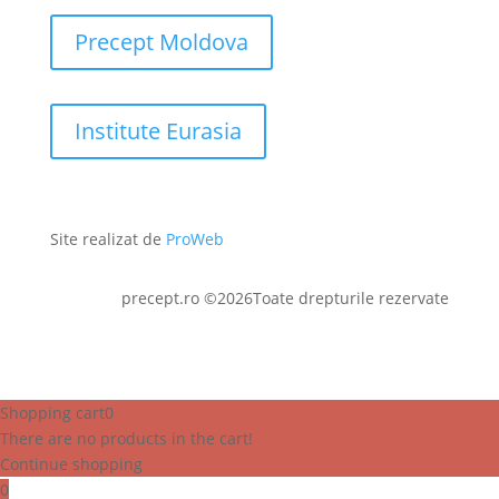
Precept Moldova
Institute Eurasia
Site realizat de
ProWeb
precept.ro ©2026Toate drepturile rezervate
Shopping cart
0
There are no products in the cart!
Continue shopping
0