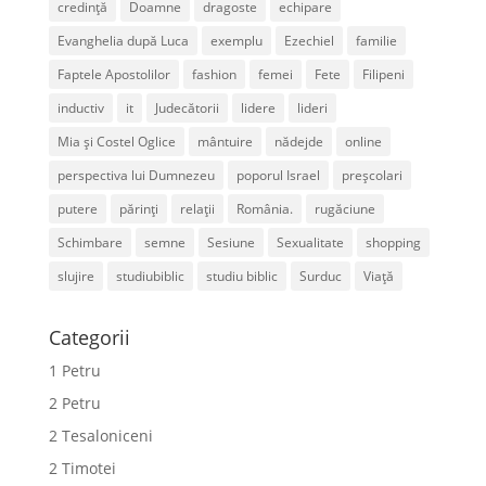
credință
Doamne
dragoste
echipare
Evanghelia după Luca
exemplu
Ezechiel
familie
Faptele Apostolilor
fashion
femei
Fete
Filipeni
inductiv
it
Judecătorii
lidere
lideri
Mia și Costel Oglice
mântuire
nădejde
online
perspectiva lui Dumnezeu
poporul Israel
preșcolari
putere
părinți
relații
România.
rugăciune
Schimbare
semne
Sesiune
Sexualitate
shopping
slujire
studiubiblic
studiu biblic
Surduc
Viață
Categorii
1 Petru
2 Petru
2 Tesaloniceni
2 Timotei