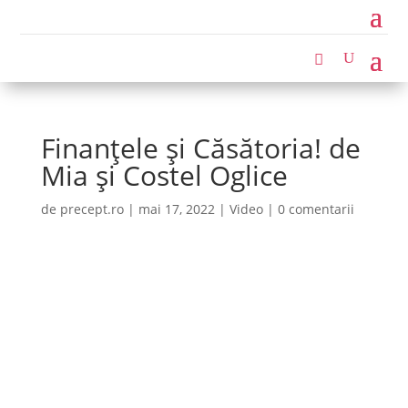
Finanțele și Căsătoria! de
Mia și Costel Oglice
de
precept.ro
|
mai 17, 2022
|
Video
|
0 comentarii