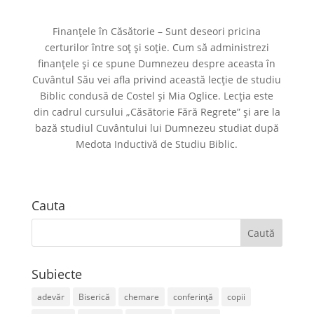
Finanțele în Căsătorie – Sunt deseori pricina
certurilor între soț și soție. Cum să administrezi
finanțele și ce spune Dumnezeu despre aceasta în
Cuvântul Său vei afla privind această lecție de studiu
Biblic condusă de Costel și Mia Oglice. Lecția este
din cadrul cursului „Căsătorie Fără Regrete” și are la
bază studiul Cuvântului lui Dumnezeu studiat după
Medota Inductivă de Studiu Biblic.
Cauta
Subiecte
adevăr
Biserică
chemare
conferință
copii