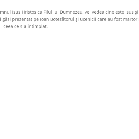
omnul Isus Hristos ca Filul lui Dumnezeu, vei vedea cine este Isus și
i găsi prezentat pe Ioan Botezătorul și ucenicii care au fost martori
ceea ce s-a întîmplat.