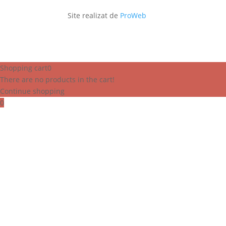
Site realizat de
ProWeb
Shopping cart
0
There are no products in the cart!
Continue shopping
0