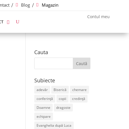
ntact
Blog
Magazin
Contul meu
CT
Cauta
Subiecte
adevăr
Biserică
chemare
conferință
copii
credință
Doamne
dragoste
echipare
Evanghelia după Luca