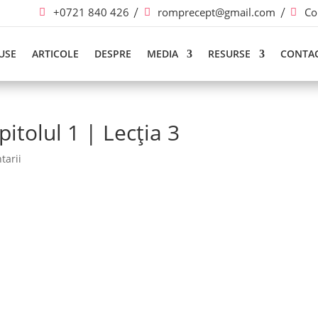
+0721 840 426
romprecept@gmail.com
Co
USE
ARTICOLE
DESPRE
MEDIA
RESURSE
CONTA
itolul 1 | Lecția 3
tarii