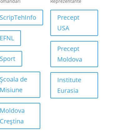
comandari
Reprezentante
ScripTehInfo
Precept
USA
EFNL
Precept
Sport
Moldova
Școala de
Institute
Misiune
Eurasia
Moldova
Creștina