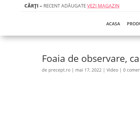
CĂRȚI
–
RECENT ADĂUGATE
VEZI MAGAZIN
ACASA
PROD
Foaia de observare, cap
de
precept.ro
|
mai 17, 2022
|
Video
|
0 comen