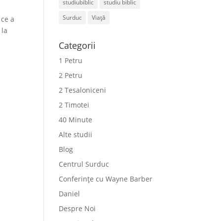
studiubiblic
studiu biblic
Surduc
Viață
 ce a
 la
Categorii
1 Petru
2 Petru
2 Tesaloniceni
2 Timotei
40 Minute
Alte studii
Blog
Centrul Surduc
Conferințe cu Wayne Barber
Daniel
Despre Noi