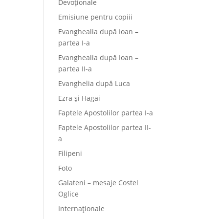
Devoționale
Emisiune pentru copiii
Evanghealia după Ioan –
partea I-a
Evanghealia după Ioan –
partea II-a
Evanghelia după Luca
Ezra și Hagai
Faptele Apostolilor partea I-a
Faptele Apostolilor partea II-
a
Filipeni
Foto
Galateni – mesaje Costel
Oglice
Internaționale