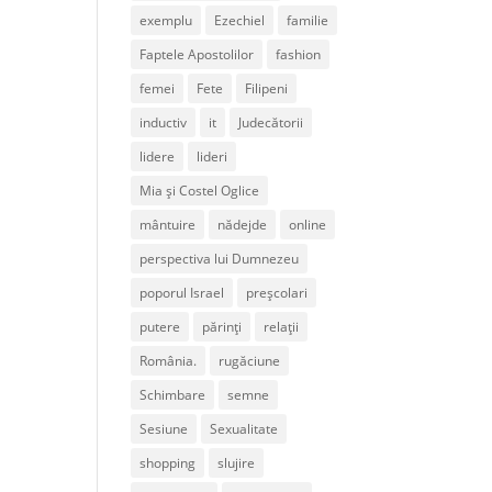
exemplu
Ezechiel
familie
Faptele Apostolilor
fashion
femei
Fete
Filipeni
inductiv
it
Judecătorii
lidere
lideri
Mia și Costel Oglice
mântuire
nădejde
online
perspectiva lui Dumnezeu
poporul Israel
preșcolari
putere
părinți
relații
România.
rugăciune
Schimbare
semne
Sesiune
Sexualitate
shopping
slujire