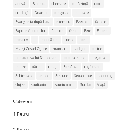
adevăr
Biserică
chemare
conferință
copii
credință
Doamne
dragoste
echipare
Evanghelia după Luca
exemplu
Ezechiel
familie
Faptele Apostolilor
fashion
femei
Fete
Filipeni
inductiv
it
Judecătorii
lidere
lideri
Mia și Costel Oglice
mântuire
nădejde
online
perspectiva lui Dumnezeu
poporul Israel
preșcolari
putere
părinți
relații
România.
rugăciune
Schimbare
semne
Sesiune
Sexualitate
shopping
slujire
studiubiblic
studiu biblic
Surduc
Viață
Categorii
1 Petru
2 Petru