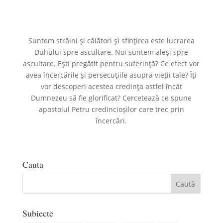
Suntem străini și călători și sfințirea este lucrarea
Duhului spre ascultare. Noi suntem aleși spre
ascultare. Ești pregătit pentru suferință? Ce efect vor
avea încercările și persecuțiile asupra vieții tale? Îți
vor descoperi acestea credința astfel încât
Dumnezeu să fie glorificat? Cercetează ce spune
apostolul Petru credincioșilor care trec prin
încercări.
Cauta
Subiecte