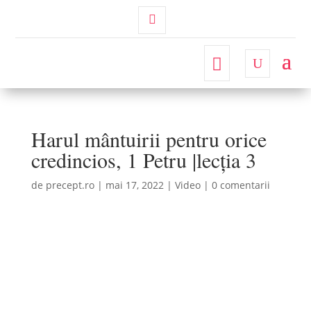
Contul
Meu
Harul mântuirii pentru orice
credincios, 1 Petru |lecția 3
de
precept.ro
|
mai 17, 2022
|
Video
|
0 comentarii